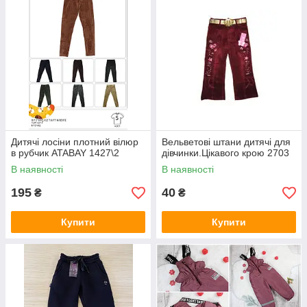
Дитячі лосіни плотний вілюр
Вельветові штани дитячі для
в рубчик ATABAY 1427\2
дівчинки.Цікавого крою 2703
В наявності
В наявності
195
40
₴
₴
Купити
Купити