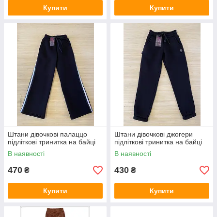
Купити
Купити
Штани дівочкові палаццо
Штани дівочкові джогери
підліткові тринитка на байці
підліткові тринитка на байці
В наявності
В наявності
470
430
₴
₴
Купити
Купити