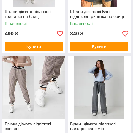
Штани дівчата підліткові
Штани дівочкові Багі
тринитки на байці
підліткові тринитка на байці
В наявності
В наявності
490
340
₴
₴
Купити
Купити
Брюки дівчата підліткові
Брюки дівчата підліткові
вовняні
палаццо кашемір