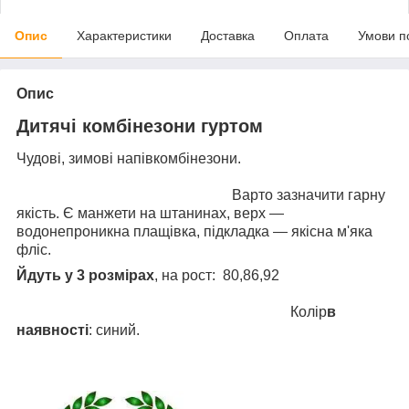
Опис
Характеристики
Доставка
Оплата
Умови п
Опис
Дитячі комбінезони гуртом
Чудові, зимові напівкомбінезони.
Варто зазначити гарну
якість. Є манжети на штанинах, верх —
водонепроникна плащівка, підкладка — якісна м'яка
фліс.
Йдуть у 3 розмірах
, на рост: 80,86,92
Колір
в
наявності
: синий.