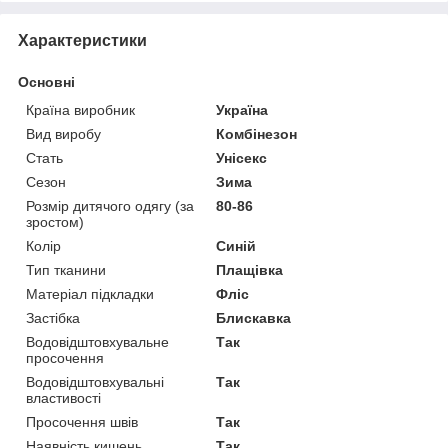
Характеристики
Основні
Країна виробник
Україна
Вид виробу
Комбінезон
Стать
Унісекс
Сезон
Зима
Розмір дитячого одягу (за
80-86
зростом)
Колір
Синій
Тип тканини
Плащівка
Матеріал підкладки
Фліс
Застібка
Блискавка
Водовідштовхувальне
Так
просочення
Водовідштовхувальні
Так
властивості
Просочення швів
Так
Наявність кишень
Так