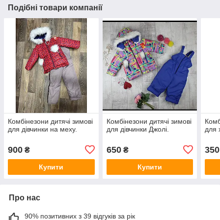
Подібні товари компанії
Комбінезони дитячі зимові
Комбінезони дитячі зимові
Комб
для дівчинки на меху.
для дівчинки Джолі.
для 
900
650
350
₴
₴
Купити
Купити
Про нас
90% позитивних з 39 відгуків за рік