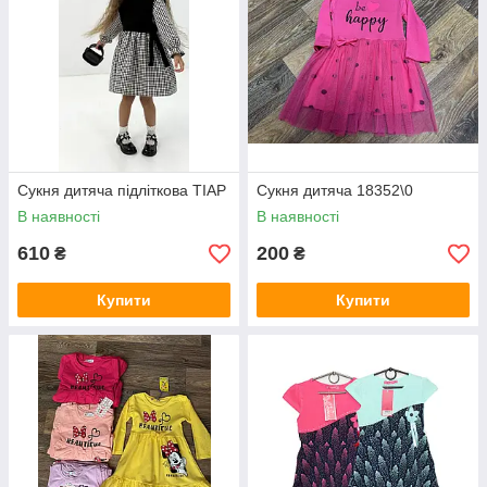
Сукня дитяча підліткова ТІАР
Сукня дитяча 18352\0
В наявності
В наявності
610
200
₴
₴
Купити
Купити