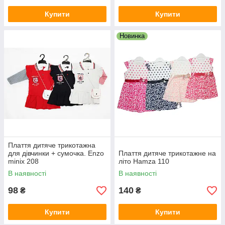
Купити
Купити
Новинка
Плаття дитяче трикотажна
для дівчинки + сумочка. Еnzo
Плаття дитяче трикотажне на
minix 208
літо Hamza 110
В наявності
В наявності
98
140
₴
₴
Купити
Купити