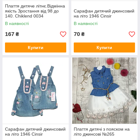
Плаття дитяче літнє.Відмінна
якість Зростання від 98 до
Сарафан дитячий джинсовий
140. Chiklend 0034
на літо 1946 Cinsir
В наявності
В наявності
167
70
₴
₴
Купити
Купити
Сарафан дитячий джинсовий
Плаття дитячі з пояском на
на літо 1946 Cinsir
літо джинсові №265