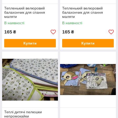
Тепленький велюровий
Тепленький велюровий
балахончик для спання
балахончик для спання
маляти
маляти
В наявності
В наявності
165
165
₴
₴
Купити
Купити
Теплі дитячі пелюшки
непромокайки