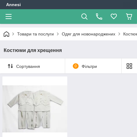
Annesi
Товари та послуги
Одяг для новонароджених
Костю
Костюми для хрещення
Сортування
0
Фільтри