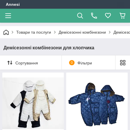
Annesi
Товари та послуги
Демісезонні комбінезони
Демісезо
Демісезонні комбінезони для хлопчика
Сортування
0
Фільтри