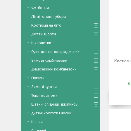
Футболки
Літні головні убори
Костюми на літо
Дитячі шорти
Шкарпетки
Одяг для новонароджених
Зимові комбінезони
Костюм 
Демісезонні комбінезони
Піжами
В
Зимові куртки
Теплі костюми
Штани, спідниці, джигинсы
дитячі колготи і носки
Шапки
Спідниці