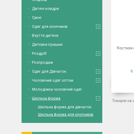
Дитячі ковдри
Сукні
Одяг для хлопчиків
Взуття дитяче
Детсике іграшки
Костюм 
Роздріб
Розпродаж
Одяг для Дівчаток
В
Чоловічий одяг оптом
Молодіжка чоловічий одяг
Шкільна форма
Шкільна форма для дівчаток
Шкільна форма для хлопчиків