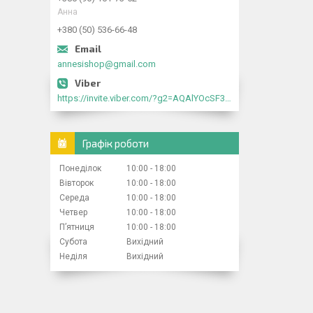
Анна
+380 (50) 536-66-48
annesishop@gmail.com
https://invite.viber.com/?g2=AQAlYOcSF30rb0kdJdojYDWtk4sNE5eWPg2Om5jJmRlpJwnTwfwnCzMMxer2vioZ"
Графік роботи
Понеділок
10:00
18:00
Вівторок
10:00
18:00
Середа
10:00
18:00
Четвер
10:00
18:00
Пʼятниця
10:00
18:00
Субота
Вихідний
Неділя
Вихідний