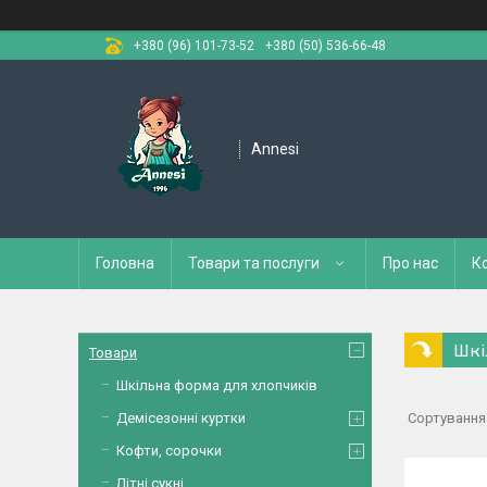
+380 (96) 101-73-52
+380 (50) 536-66-48
Annesi
Головна
Товари та послуги
Про нас
К
Шкі
Товари
Шкільна форма для хлопчиків
Демісезонні куртки
Кофти, сорочки
Літні сукні