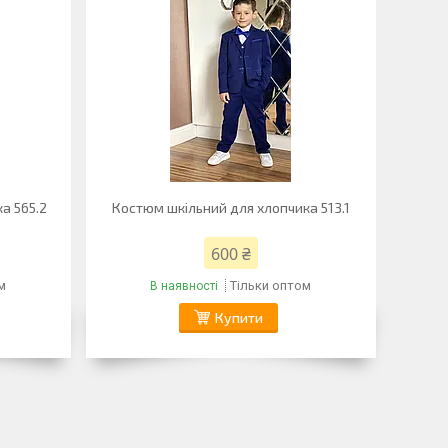
а 565.2
Костюм шкільний для хлопчика 513.1
600 ₴
м
Тільки оптом
В наявності
Купити