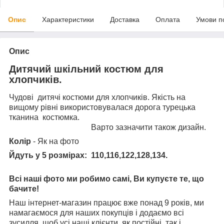
Опис
Характеристики
Доставка
Оплата
Умови п
Опис
Дитячий шкільний костюм для
хлопчиків.
Чудові дитячі костюми для хлопчиків. Якість на
вищому рівні використовувалася дорога турецька
тканина костюмка.
Варто зазначити також дизайн.
Колір
- Як на фото
Йдуть у 5 розмірах: 110,116,122,128,134.
Всі наші фото ми робимо самі, Ви купуєте те, що
бачите!
Наш інтернет-магазин працює вже понад 9 років, ми
намагаємося для наших покупців і додаємо всі
зусилля, щоб усі наші клієнти, як постійні, так і