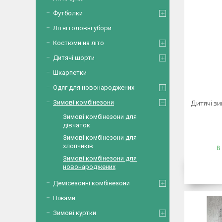
Футболки
Літні головні убори
Костюми на літо
Дитячі шорти
Шкарпетки
Одяг для новонароджених
Зимові комбінезони
Дитячі зи
Зимові комбінезони для
дівчаток
Зимові комбінезони для
хлопчиків
В
Зимові комбінезони для
новонароджених
Демісезонні комбінезони
Піжами
Зимові куртки