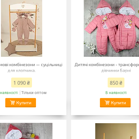
мові комбінезони — суцільниці
Дитячі комбінезони - трансфо
для хлопчика.
дівчинки Барні
1 090 ₴
850 ₴
Тільки оптом
 наявності
В наявності
Купити
Купити