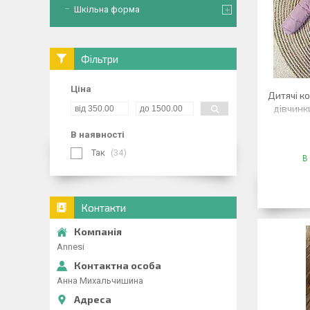
Шкільна форма
Фільтри
Ціна
Дитячі к
дівчинк
В наявності
Так
34
В
Контакти
Annesi
Анна Михальчишина