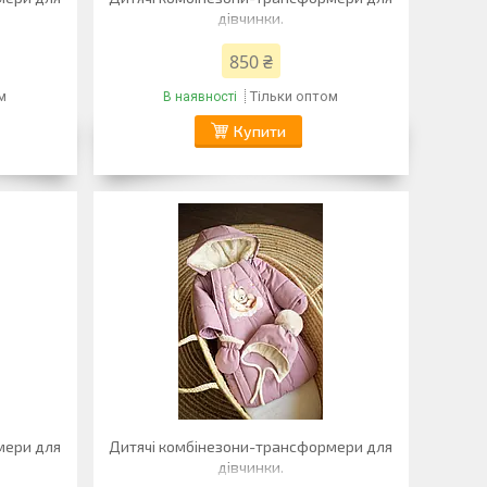
дівчинки.
850 ₴
м
Тільки оптом
В наявності
Купити
мери для
Дитячі комбінезони-трансформери для
дівчинки.