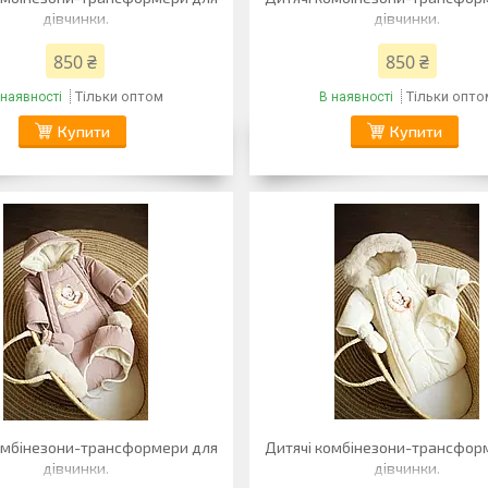
дівчинки.
дівчинки.
850 ₴
850 ₴
Тільки оптом
Тільки опто
 наявності
В наявності
Купити
Купити
омбінезони-трансформери для
Дитячі комбінезони-трансфор
дівчинки.
дівчинки.