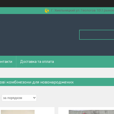
Г. Хмельницкий ул. Геологов 10\1 рынок
онтакти
Доставка та оплата
ові комбінезони для новонароджених