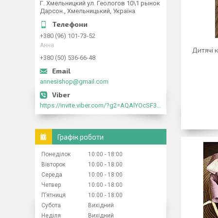
Г. Хмельницкий ул. Геологов 10\1 рынок
Дарсон., Хмельницький, Україна
+380 (96) 101-73-52
Анна
Дитячі 
+380 (50) 536-66-48
annesishop@gmail.com
https://invite.viber.com/?g2=AQAlYOcSF30rb0kdJdojYDWtk4sNE5eWPg2Om5jJmRlpJwnTwfwnCzMMxer2vioZ"
Графік роботи
Понеділок
10:00
18:00
Вівторок
10:00
18:00
Середа
10:00
18:00
Четвер
10:00
18:00
Пʼятниця
10:00
18:00
Субота
Вихідний
Неділя
Вихідний