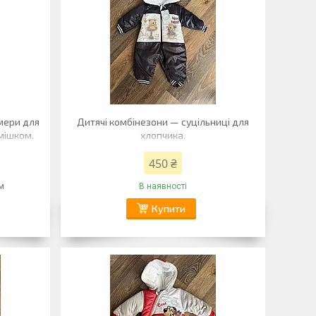
мери для
Дитячі комбінезони — суцільниці для
 мішком.
хлопчика.
450 ₴
м
В наявності
Купити