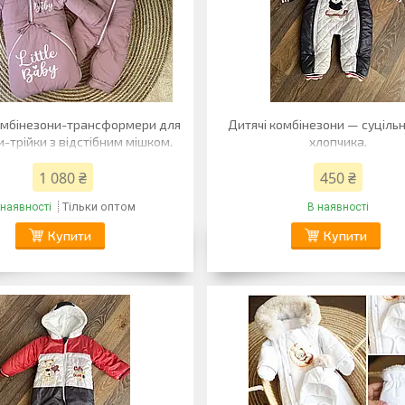
омбінезони-трансформери для
Дитячі комбінезони — суцільн
и-трійки з відстібним мішком.
хлопчика.
1 080 ₴
450 ₴
Тільки оптом
 наявності
В наявності
Купити
Купити