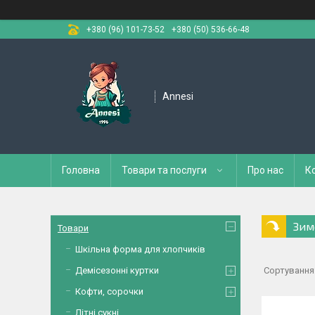
+380 (96) 101-73-52
+380 (50) 536-66-48
Annesi
Головна
Товари та послуги
Про нас
К
Зим
Товари
Шкільна форма для хлопчиків
Демісезонні куртки
Кофти, сорочки
Літні сукні