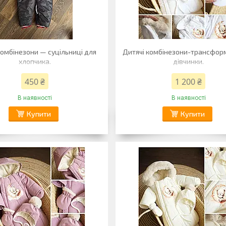
комбінезони — суцільниці для
Дитячі комбінезони-трансфор
хлопчика.
дівчинки.
450 ₴
1 200 ₴
В наявності
В наявності
Купити
Купити