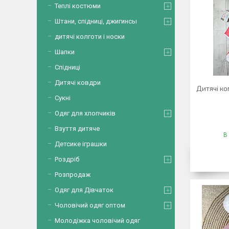
Теплі костюми
Штани, спідниці, джигинсы
дитячі колготи і носки
Шапки
Спідниці
Дитячі ковдри
Дитячі к
Сукні
Одяг для хлопчиків
Взуття дитяче
В
Детсике іграшки
Роздріб
Розпродаж
Одяг для Дівчаток
Чоловічий одяг оптом
Молодіжка чоловічий одяг