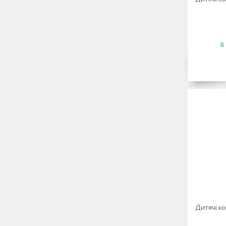
В
Дитячі к