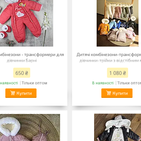
омбінезони - трансформери для
Дитячі комбінезони-трансфор
дівчинки Барні
дівчинки-трійки з відстібним
650 ₴
1 080 ₴
Тільки оптом
Тільки опто
 наявності
В наявності
Купити
Купити