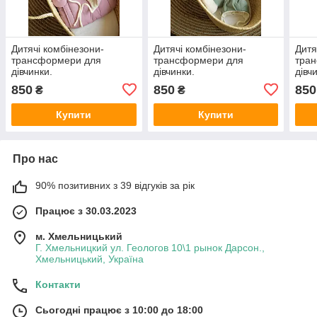
Дитячі комбінезони-
Дитячі комбінезони-
Дитя
трансформери для
трансформери для
тра
дівчинки.
дівчинки.
дівч
850
850
850
₴
₴
Купити
Купити
Про нас
90% позитивних з 39 відгуків за рік
Працює з 30.03.2023
м. Хмельницький
Г. Хмельницкий ул. Геологов 10\1 рынок Дарсон.,
Хмельницький, Україна
Контакти
Сьогодні працює з 10:00 до 18:00