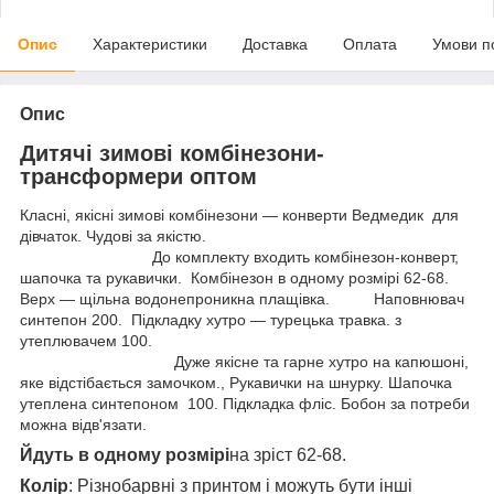
Опис
Характеристики
Доставка
Оплата
Умови п
Опис
Дитячі зимові комбінезони-
трансформери оптом
Класні, якісні зимові комбінезони — конверти Ведмедик для
дівчаток. Чудові за якістю.
До комплекту входить комбінезон-конверт,
шапочка та рукавички. Комбінезон в одному розмірі 62-68.
Верх — щільна водонепроникна плащівка. Наповнювач
синтепон 200. Підкладку хутро — турецька травка. з
утеплювачем 100.
Дуже якісне та гарне хутро на капюшоні,
яке відстібається замочком., Рукавички на шнурку. Шапочка
утеплена синтепоном 100. Підкладка фліс. Бобон за потреби
можна відв'язати.
Йдуть в одному розмірі
на зріст 62-68.
Колір
: Різнобарвні з принтом і можуть бути інші