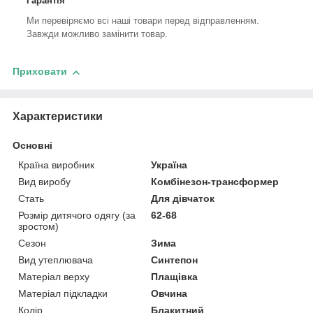
Гарантія
Ми перевіряємо всі наші товари перед відправленням.
Завжди можливо замінити товар.
Приховати
Характеристики
Основні
Країна виробник
Україна
Вид виробу
Комбінезон-трансформер
Стать
Для дівчаток
Розмір дитячого одягу (за
62-68
зростом)
Сезон
Зима
Вид утеплювача
Синтепон
Матеріал верху
Плащівка
Матеріал підкладки
Овчина
Колір
Блакитний