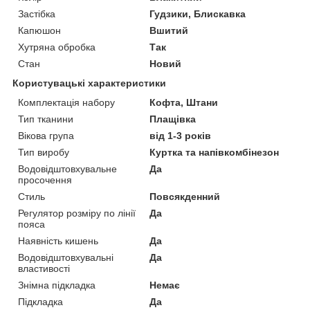
Застібка
Гудзики, Блискавка
Капюшон
Вшитий
Хутряна обробка
Так
Стан
Новий
Користувацькі характеристики
Комплектація набору
Кофта, Штани
Тип тканини
Плащівка
Вікова група
від 1-3 років
Тип виробу
Куртка та напівкомбінезон
Водовідштовхувальне
Да
просочення
Стиль
Повсякденний
Регулятор розміру по лінії
Да
пояса
Наявність кишень
Да
Водовідштовхувальні
Да
властивості
Знімна підкладка
Немає
Підкладка
Да