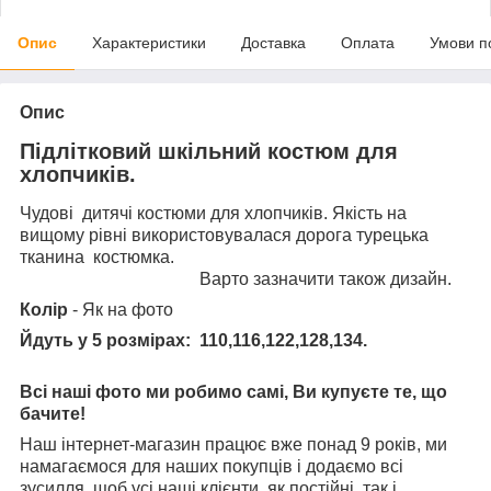
Опис
Характеристики
Доставка
Оплата
Умови п
Опис
Підлітковий шкільний костюм для
хлопчиків.
Чудові дитячі костюми для хлопчиків. Якість на
вищому рівні використовувалася дорога турецька
тканина костюмка.
Варто зазначити також дизайн.
Колір
- Як на фото
Йдуть у 5 розмірах: 110,116,122,128,134.
Всі наші фото ми робимо самі, Ви купуєте те, що
бачите!
Наш інтернет-магазин працює вже понад 9 років, ми
намагаємося для наших покупців і додаємо всі
зусилля, щоб усі наші клієнти, як постійні, так і