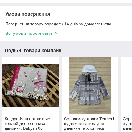
Умови повернення
Повернення товару впродовж 14 днів за домовленістю
Всі умови повернення
Подібні товари компанії
Ковдра-Конверт дитяче
Сорочки-курточки Теплеві
Соро
теплий для хлопчика і
підліткові гуртом для
підл
дівчинки. Babysh 064
дівчинки та хлопчика
дівч