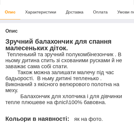
Опис
Характеристики
Доставка
Оплата
Умови п
Опис
Зручний балахончик для спання
малесеньких діток.
Тепленький та зручний полукомбінезончик . В
ньому дитина спить зі схованими русками й не
заважає сама собі спати.
Також можна залишати малечу під час
бадьорості. В ньму дитині тепленько .
Виконаний з якісного велюрового полотна на
меху.
Балахончик для хлопчика і для дівчинки
тепле плюшеве на флісі\100% бавовна.
Кольори в наявності:
як на фото.