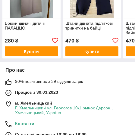
Брюки дівчачі дитячі
Штани дівчата підліткові
Штан
ПАЛАЦЦО.
тринитки на байці
підл
байц
280
470
470
₴
₴
Купити
Купити
Про нас
90% позитивних з 39 відгуків за рік
Працює з 30.03.2023
м. Хмельницький
Г. Хмельницкий ул. Геологов 10\1 рынок Дарсон.,
Хмельницький, Україна
Контакти
Сьогодні працює з 10:00 до 18:00