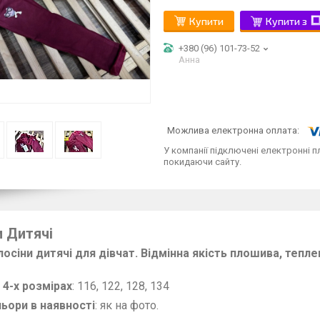
Купити
Купити з
+380 (96) 101-73-52
Анна
У компанії підключені електронні п
покидаючи сайту.
и Дитячі
лосіни дитячі для дівчат. Відмінна якість плошива, тепл
 4-х розмірах
: 116, 122, 128, 134
ьори в наявності
: як на фото.