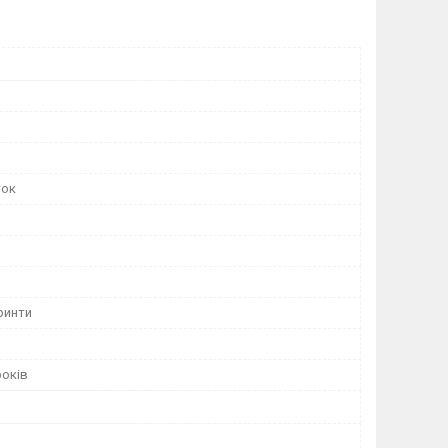
ток
ринти
років