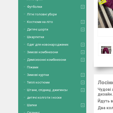
Футболки
Літні головні убори
Костюми на літо
Дитячі шорти
Шкарпетки
Одяг для новонароджених
Зимові комбінезони
Демісезонні комбінезони
Піжами
Зимові куртки
Лосін
Теплі костюми
Чудові 
Штани, спідниці, джигинсы
дизайн.
дитячі колготи і носки
Йдуть в
Шапки
Два
кол
Спідниці