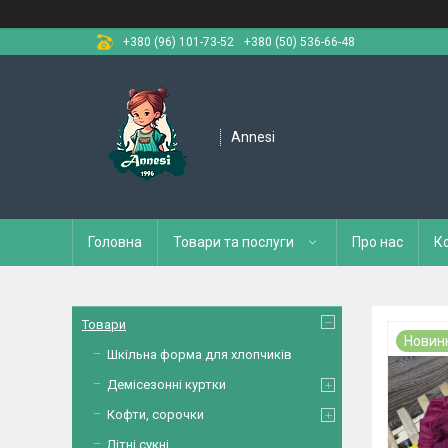
+380 (96) 101-73-52
+380 (50) 536-66-48
Annesi
Головна
Товари та послуги
Про нас
К
Товари
Новин
Шкільна форма для хлопчиків
Демісезонні куртки
Кофти, сорочки
Літні сукні