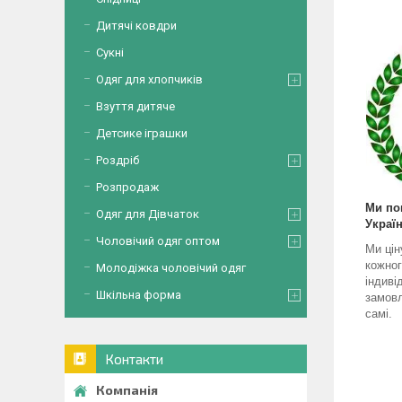
Дитячі ковдри
Сукні
Одяг для хлопчиків
Взуття дитяче
Детсике іграшки
Роздріб
Розпродаж
Ми по
Одяг для Дівчаток
Україн
Чоловічий одяг оптом
Ми цін
кожног
Молодіжка чоловічий одяг
індиві
Шкільна форма
замовл
самі.
Контакти