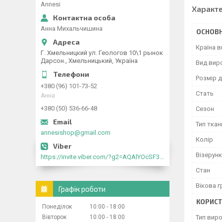
Annesi
Характ
Анна Михальчишина
ОСНОВН
Країна 
Г. Хмельницкий ул. Геологов 10\1 рынок
Дарсон., Хмельницький, Україна
Вид вир
Розмір д
+380 (96) 101-73-52
Стать
Анна
+380 (50) 536-66-48
Сезон
Тип ткан
annesishop@gmail.com
Колір
Візерунк
https://invite.viber.com/?g2=AQAlYOcSF30rb0kdJdojYDWtk4sNE5eWPg2Om5jJmRlpJwnTwfwnCzMMxer2vioZ"
Стан
Вікова г
Графік роботи
КОРИСТ
Понеділок
10:00
18:00
Вівторок
10:00
18:00
Тип вир