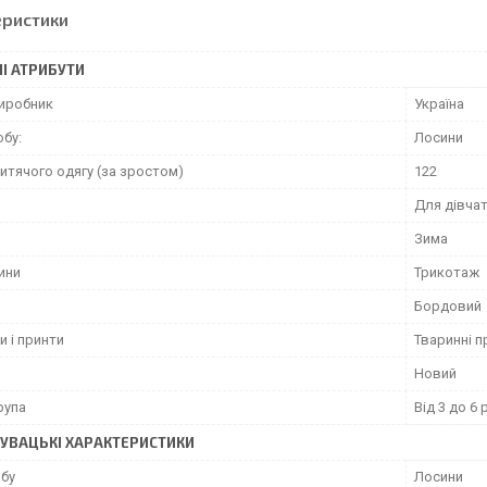
еристики
І АТРИБУТИ
виробник
Україна
обу:
Лосини
итячого одягу (за зростом)
122
Для дівча
Зима
ини
Трикотаж
Бордовий
и і принти
Тваринні п
Новий
рупа
Від 3 до 6 
УВАЦЬКІ ХАРАКТЕРИСТИКИ
обу
Лосини