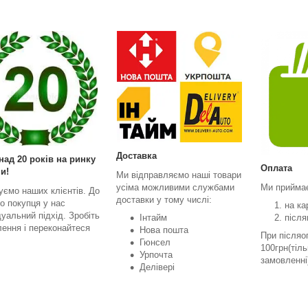
Доставка
над 20 років на ринку
Оплата
и!
Ми відправляємо наші товари
усіма можливими службами
Ми прийма
уємо наших клієнтів. До
доставки у тому числі:
о покупця у нас
на ка
дуальний підхід. Зробіть
Інтайм
після
ення і переконайтеся
Нова пошта
При післяо
Гюнсел
100грн(тіл
Урпочта
замовленні
Делівері