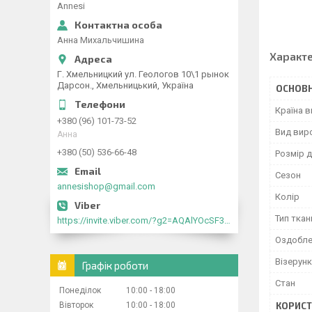
Annesi
Анна Михальчишина
Характ
Г. Хмельницкий ул. Геологов 10\1 рынок
Дарсон., Хмельницький, Україна
ОСНОВН
Країна 
+380 (96) 101-73-52
Вид вир
Анна
+380 (50) 536-66-48
Розмір д
Сезон
annesishop@gmail.com
Колір
Тип ткан
https://invite.viber.com/?g2=AQAlYOcSF30rb0kdJdojYDWtk4sNE5eWPg2Om5jJmRlpJwnTwfwnCzMMxer2vioZ"
Оздобле
Візерунк
Графік роботи
Стан
Понеділок
10:00
18:00
Вівторок
10:00
18:00
КОРИСТ