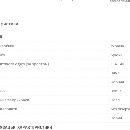
замовленн
еристики
І
виробник
Україна
обу
Брюки
итячого одягу (за зростом)
134-140
Зима
Чорний
ини
Вовна
ння та прикраси
Пояс
и і принти
Без візерун
Новий
УВАЦЬКІ ХАРАКТЕРИСТИКИ