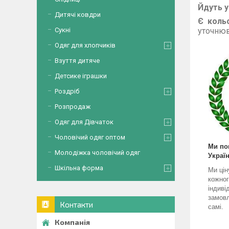
Йдуть у
Дитячі ковдри
Є коль
Сукні
уточнюв
Одяг для хлопчиків
Взуття дитяче
Детсике іграшки
Роздріб
Розпродаж
Одяг для Дівчаток
Чоловічий одяг оптом
Ми по
Молодіжка чоловічий одяг
Україн
Шкільна форма
Ми цін
кожног
індиві
замовл
Контакти
самі.