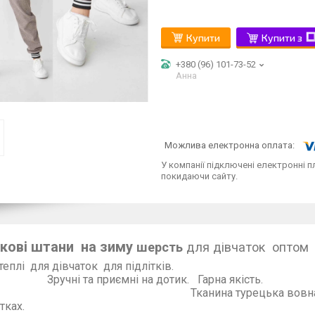
Купити
Купити з
+380 (96) 101-73-52
Анна
У компанії підключені електронні п
покидаючи сайту.
ткові штани на зиму
шерсть
для дівчаток оптом
дові, теплі для дівчат
учні та приємні на дот
ина турецька вовна, дуже вдала. Гар
тках.