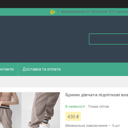
Г. Хмельницкий ул. Геологов 10\1 рынок
онтакти
Доставка та оплата
Брюки дівчата підліткові во
В наявності
Тільки оптом
430 ₴
Мінімальне замовлення — 5 шт.