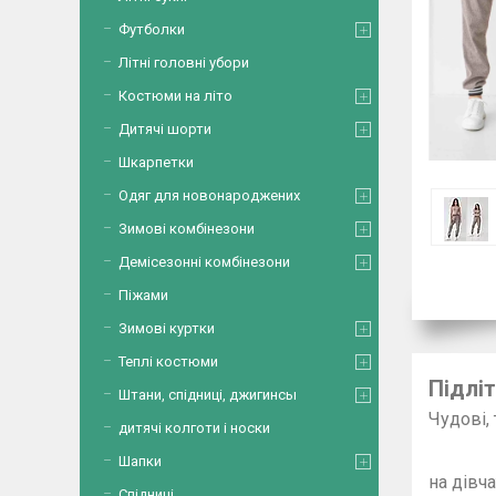
Футболки
Літні головні убори
Костюми на літо
Дитячі шорти
Шкарпетки
Одяг для новонароджених
Зимові комбінезони
Демісезонні комбінезони
Піжами
Зимові куртки
Теплі костюми
Підлі
Штани, спідниці, джигинсы
Чу
дитячі колготи і носки
Зр
Ткан
Шапки
на дівча
Спідниці