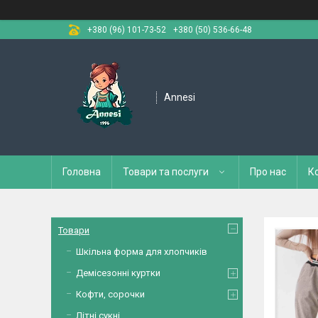
+380 (96) 101-73-52
+380 (50) 536-66-48
Annesi
Головна
Товари та послуги
Про нас
К
Товари
Шкільна форма для хлопчиків
Демісезонні куртки
Кофти, сорочки
Літні сукні