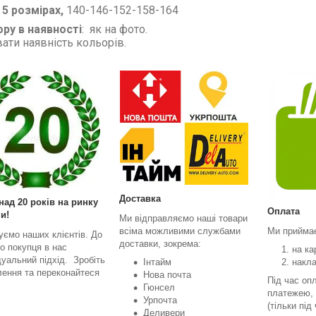
 5 розмірах,
140-146-152-158-164
ору
в наявності
: як на фо
ати наявність кольорів.
Доставка
над 20 років на ринку
Оплата
и!
Ми відправляємо наші товари
всіма можливими службами
Ми прийма
уємо наших клієнтів. До
доставки, зокрема:
о покупця в нас
на ка
дуальний підхід. Зробіть
Інтайм
накл
ення та переконайтеся
Нова почта
Під час оп
Гюнсел
платежею, 
Урпочта
(тільки під
Деливери