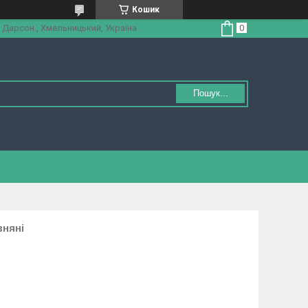
Кошик
 Дарсон., Хмельницький, Україна
Пошук...
вняні