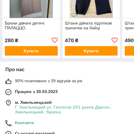
Брюки дівчачі дитячі
Штани дівчата підліткові
Штан
ПАЛАЦЦО.
тринитки на байці
трин
280
470
490
₴
₴
Купити
Купити
Про нас
90% позитивних з 39 відгуків за рік
Працює з 30.03.2023
м. Хмельницький
Г. Хмельницкий ул. Геологов 10\1 рынок Дарсон.,
Хмельницький, Україна
Контакти
Сьогодні вихідний