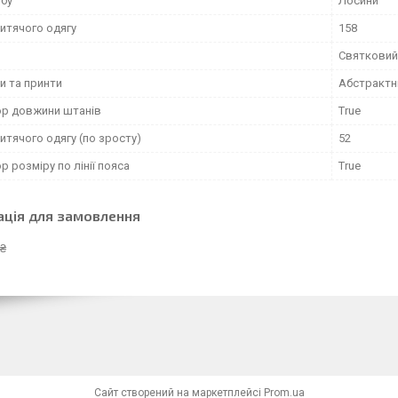
обу
Лосини
итячого одягу
158
Святковий
и та принти
Абстрактн
ор довжини штанів
True
итячого одягу (по зросту)
52
р розміру по лінії пояса
True
ація для замовлення
 ₴
Сайт створений на маркетплейсі
Prom.ua