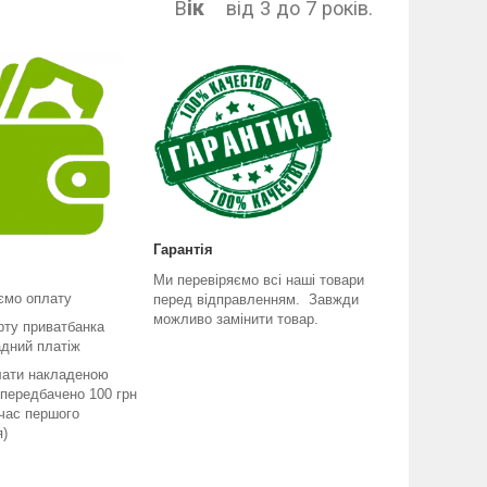
ік
В
від 3 до 7 років.
Гарантія
Ми перевіряємо всі наші товари
ємо оплату
перед відправленням. Завжди
можливо замінити товар.
рту приватбанка
адний платіж
лати накладеною
передбачено 100 грн
 час першого
я)