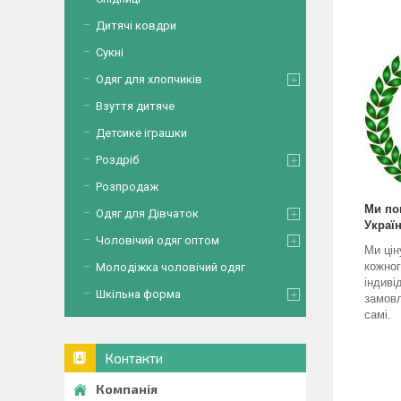
Дитячі ковдри
Сукні
Одяг для хлопчиків
Взуття дитяче
Детсике іграшки
Роздріб
Розпродаж
Ми по
Одяг для Дівчаток
Україн
Чоловічий одяг оптом
Ми цін
кожног
Молодіжка чоловічий одяг
індиві
Шкільна форма
замовл
самі.
Контакти