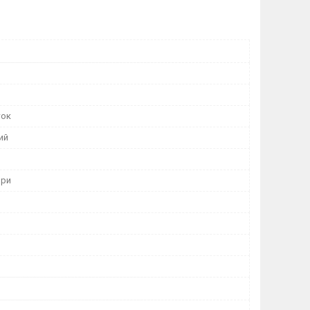
ток
ий
ори