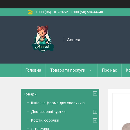
+380 (96) 101-73-52
+380 (50) 536-66-48
Annesi
Головна
Товари та послуги
Про нас
К
Товари
Шкільна форма для хлопчиків
Демісезонні куртки
Кофти, сорочки
Літні сукні