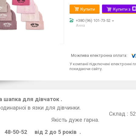
Купити
Купити з
+380 (96) 101-73-52
Анна
У компанії підключені електронні п
покидаючи сайту.
 шапка для дівчаток .
пка одинарної в язк
ад : 52% віскоза, 28 % 
кість дуже
 48-50-52 від 2 до 5 років .