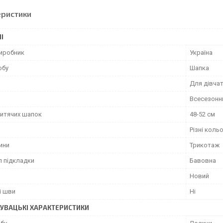
еристики
І
виробник
Україна
обу
Шапка
Для дівча
Всесезонн
дитячих шапок
48-52 см
Різні коль
ини
Трикотаж
л підкладки
Бавовна
Новий
і шви
Ні
УВАЦЬКІ ХАРАКТЕРИСТИКИ