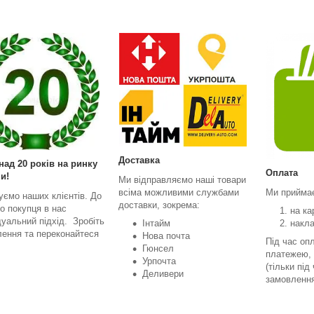
Доставка
над 20 років на ринку
Оплата
и!
Ми відправляємо наші товари
всіма можливими службами
Ми прийма
уємо наших клієнтів. До
доставки, зокрема:
о покупця в нас
на ка
дуальний підхід. Зробіть
Інтайм
накл
ення та переконайтеся
Нова почта
Під час оп
Гюнсел
платежею, 
Урпочта
(тільки під
Деливери
замовленн