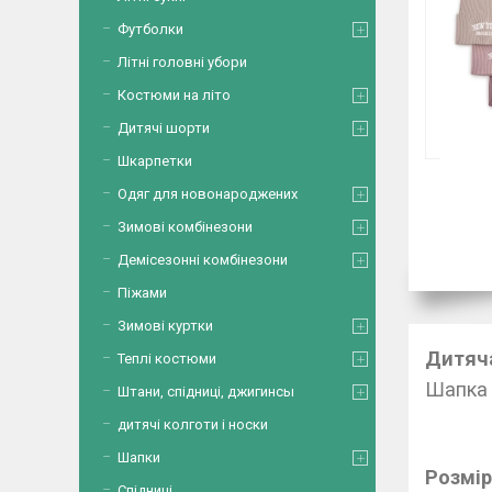
Футболки
Літні головні убори
Костюми на літо
Дитячі шорти
Шкарпетки
Одяг для новонароджених
Зимові комбінезони
Демісезонні комбінезони
Піжами
Зимові куртки
Дитяча
Теплі костюми
Ша
Штани, спідниці, джигинсы
Скл
дитячі колготи і носки
Я
Шапки
Розмір
Спідниці