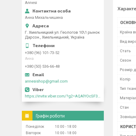
Annesi
Характ
Анна Михальчишина
ОСНОВН
Країна 
Г. Хмельницкий ул. Геологов 10\1 рынок
Дарсон., Хмельницький, Україна
Вид вир
Стать
+380 (96) 101-73-52
Анна
Сезон
+380 (50) 536-66-48
Розмір 
Колір
annesishop@gmail.com
Тип ткан
https://invite.viber.com/?g2=AQAlYOcSF30rb0kdJdojYDWtk4sNE5eWPg2Om5jJmRlpJwnTwfwnCzMMxer2vioZ"
Матеріа
Стан
Графік роботи
Зовнішн
КОРИСТ
Понеділок
10:00
18:00
Вівторок
10:00
18:00