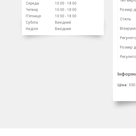
Тип вир
Середа
10:00
18:00
Розмір д
Четвер
10:00
18:00
Пʼятниця
10:00
18:00
Стиль
Субота
Вихідний
Візерунк
Неділя
Вихідний
Регулят
Розмір д
Регулято
Інформ
Ціна:
350