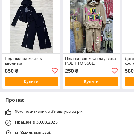
Підлітковий костюм
Підлітковий костюм двійка
Дитя
двонитка
POLITTO 3561.
кос
850
250
580
₴
₴
Купити
Купити
Про нас
90% позитивних з 39 відгуків за рік
Працює з 30.03.2023
м. Хмельницький