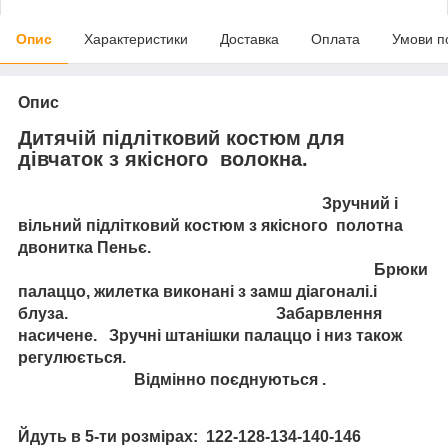
Опис
Характеристики
Доставка
Оплата
Умови п
Опис
Дитячій підлітковий костюм для
дівчаток з якісного волокна.
Зручний і
вільний підлітковий костюм з якісного полотна
двонитка Пеньє.
Брюки
палаццо, жилетка виконані з замш діагоналі.і
блуза. Забарвлення
насичене. Зручні штанішки палаццо і низ також
регулюється.
Відмінно поєднуються .
Йдуть в 5-ти розмірах: 122-128-134-140-146