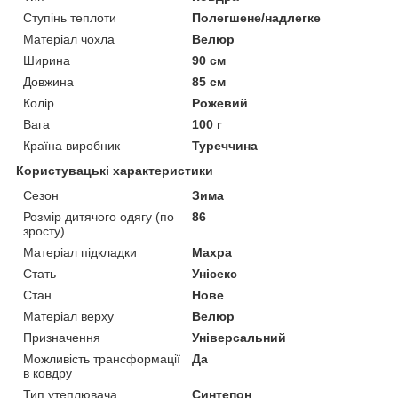
Ступінь теплоти
Полегшене/надлегке
Матеріал чохла
Велюр
Ширина
90 см
Довжина
85 см
Колір
Рожевий
Вага
100 г
Країна виробник
Туреччина
Користувацькі характеристики
Сезон
Зима
Розмір дитячого одягу (по
86
зросту)
Матеріал підкладки
Махра
Стать
Унісекс
Стан
Нове
Матеріал верху
Велюр
Призначення
Універсальний
Можливість трансформації
Да
в ковдру
Тип утеплювача
Синтепон