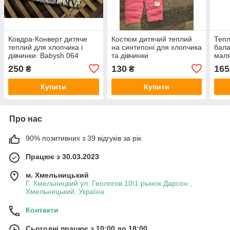
Ковдра-Конверт дитяче
Костюм дитячий теплий
Теп
теплий для хлопчика і
на синтепоні для хлопчика
бала
дівчинки. Babysh 064
та дівчинки
мал
250
130
165
₴
₴
Купити
Купити
Про нас
90% позитивних з 39 відгуків за рік
Працює з 30.03.2023
м. Хмельницький
Г. Хмельницкий ул. Геологов 10\1 рынок Дарсон.,
Хмельницький, Україна
Контакти
Сьогодні працює з 10:00 до 18:00