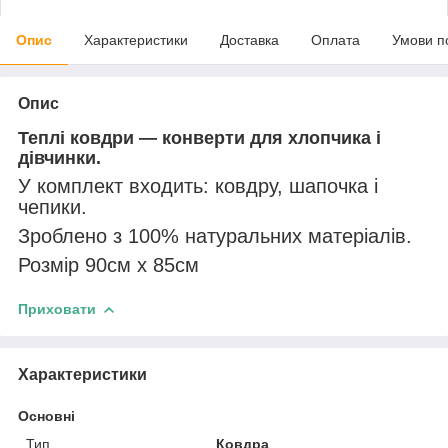
Опис
Характеристики
Доставка
Оплата
Умови п
Опис
Теплі ковдри ― конверти для хлопчика і
дівчинки.
У комплект входить: ковдру, шапочка і
чепики.
Зроблено з 100% натуральних матеріалів.
Розмір 90см х 85см
Приховати
Характеристики
Основні
Тип
Ковдра