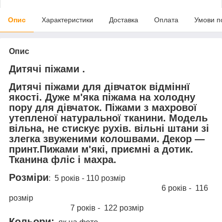
Опис
Характеристики
Доставка
Оплата
Умови п
Опис
Дитячі піжами .
Дитячі піжами для дівчаток відміннї
якості. Дуже м'яка піжама на холодну
пору для дівчаток. Піжами з махрової
утепленої натуральної тканини. Модель
вільна, не стискує рухів. вільні штани зі
злегка звуженими колошвами. Декор —
принт.Пижами м'які, приємні а дотик.
Тканина фліс і махра.
Розміри
: 5 років - 110 розмір
6 років - 116
розмір
7 років - 122 розмір
Кольори: