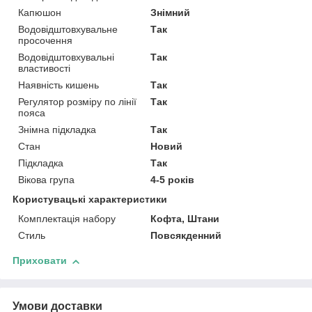
Капюшон
Знімний
Водовідштовхувальне
Так
просочення
Водовідштовхувальні
Так
властивості
Наявність кишень
Так
Регулятор розміру по лінії
Так
пояса
Знімна підкладка
Так
Стан
Новий
Підкладка
Так
Вікова група
4-5 років
Користувацькі характеристики
Комплектація набору
Кофта, Штани
Стиль
Повсякденний
Приховати
Умови доставки