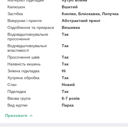
Капюшон
Вшитий
Застібка
Кнопки, Блискавка, Липучка
Візерунки і принти
Абстрактний принт
Оздоблення та прикраси
Вишивка
Водовідштовхувальне
Так
просочення
Водовідштовхувальні
Так
властивості
Просочення швів
Так
Наявність кишень
Так
Знімна підкладка
Ні
Хутряна обробка
Так
Стан
Новий
Підкладка
Так
Вікова група
6-7 років
Вид куртки
Парка
Приховати