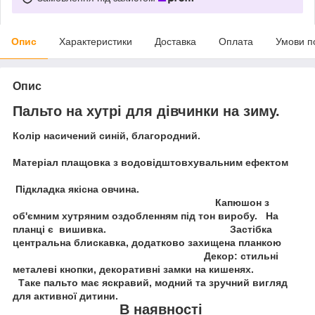
Опис
Характеристики
Доставка
Оплата
Умови п
Опис
Пальто на хутрі для дівчинки на зиму.
Колір насичений синій, благородний.
Матеріал плащовка з водовідштовхувальним ефектом
Підкладка якісна овчина.
Капюшон з
об'ємним хутряним оздобленням під тон виробу. На
планці є вишивка. Застібка
центральна блискавка, додатково захищена планкою
Декор: стильні
металеві кнопки, декоративні замки на кишенях.
Таке пальто має яскравий, модний та зручний вигляд
для активної дитини.
В наявності