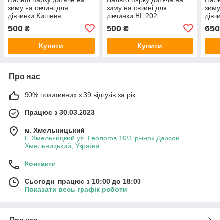
зиму на овчині для
зиму на овчині для
зиму
дівчинки Кишеня
дівчинки HL 202
дівч
500
500
650
₴
₴
Купити
Купити
Про нас
90% позитивних з 39 відгуків за рік
Працює з 30.03.2023
м. Хмельницький
Г. Хмельницкий ул. Геологов 10\1 рынок Дарсон.,
Хмельницький, Україна
Контакти
Сьогодні працює з 10:00 до 18:00
Показати весь графік роботи
Про нас