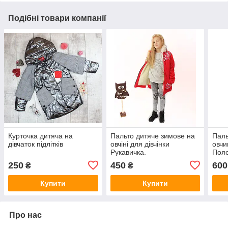
Подібні товари компанії
Курточка дитяча на
Пальто дитяче зимове на
Паль
дівчаток підлітків
овчіні для дівчінки
овчи
Рукавичка.
Поя
250
450
600
₴
₴
Купити
Купити
Про нас