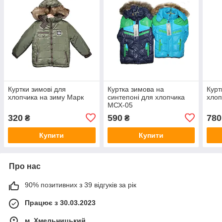
Куртки зимові для
Куртка зимова на
Курт
хлопчика на зиму Марк
синтепоні для хлопчика
хлоп
МСХ-05
320
590
780
₴
₴
Купити
Купити
Про нас
90% позитивних з 39 відгуків за рік
Працює з 30.03.2023
м. Хмельницький