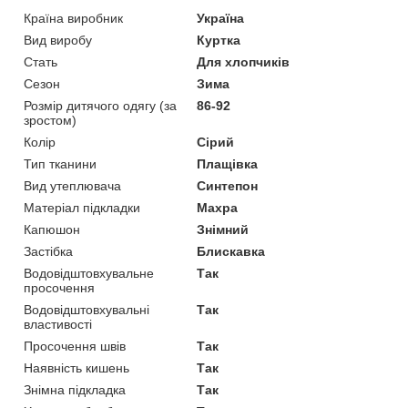
Країна виробник
Україна
Вид виробу
Куртка
Стать
Для хлопчиків
Сезон
Зима
Розмір дитячого одягу (за
86-92
зростом)
Колір
Сірий
Тип тканини
Плащівка
Вид утеплювача
Синтепон
Матеріал підкладки
Махра
Капюшон
Знімний
Застібка
Блискавка
Водовідштовхувальне
Так
просочення
Водовідштовхувальні
Так
властивості
Просочення швів
Так
Наявність кишень
Так
Знімна підкладка
Так