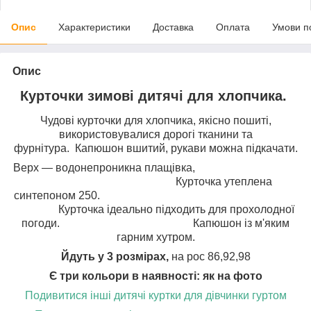
Опис
Характеристики
Доставка
Оплата
Умови п
Опис
Курточки зимові дитячі для хлопчика.
Чудові курточки для хлопчика, якісно пошиті,
використовувалися дорогі тканини та
фурнітура. Капюшон вшитий, рукави можна підкачати.
Верх — водонепроникна плащівка,
Курточка утеплена
синтепоном 250.
Курточка ідеально підходить для прохолодної
погоди. Капюшон із м'яким
гарним хутром.
Йдуть у 3 розмірах,
на рос 86,92,98
Є три кольори в наявності: як на фото
Подивитися інші дитячі куртки для дівчинки гуртом