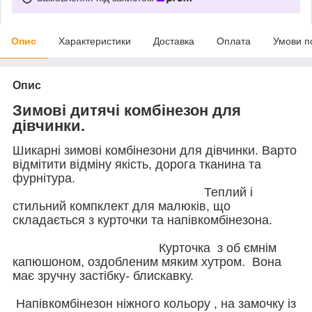
Опис
Характеристики
Доставка
Оплата
Умови п
Опис
Зимові дитячі комбінезон для
дівчинки.
Шикарні зимові комбінезони для дівчинки. Варто
відмітити відміну якість, дорога тканина та
фурнітура.
Теплий і
стильний компклект для малюків, що
складається з курточки та напівкомбінезона.
Курточка з об ємнім
капюшоном, оздобленим мяким хутром. Вона
має зручну застібку- блискавку.
Напівкомбінезон ніжного кольору , на замочку із