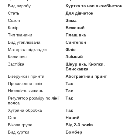
Вид виробу
Куртка та напівкомбінезон
Стать
Для дівчаток
Сезон
Зима
Колір
Бежевий
Тип тканини
Плащівка
Вид утеплювача
Синтепон
Матеріал підкладки
Фліс
Капюшон
Знімний
Застібка
Шнурівка, Кнопки,
Блискавка
Візерунки і принти
Абстрактний принт
Просочення швів
Так
Наявність кишень
Так
Регулятор розміру по лінії
Так
пояса
Хутряна обробка
Так
Стан
Новий
Вікова група
Від 2-3 років
Вид куртки
Бомбер