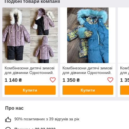
Подібні товари компанії
Комбінезони дитячі зимові
Комбінезони дитячі зимові
Комб
для дівчинки Однотонний.
для дівчинки Однотонний.
для 
1 140
1 350
1 3
₴
₴
Купити
Купити
Про нас
90% позитивних з 39 відгуків за рік