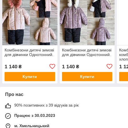
Комбінезони дитячі зимові
Комбінезони дитячі зимові
Комб
для дівчинки Однотонний.
для дівчинки Однотонний.
комб
хлоп
1 140
1 140
1 1
₴
₴
Купити
Купити
Про нас
90% позитивних з 39 відгуків за рік
Працює з 30.03.2023
м. Хмельницький