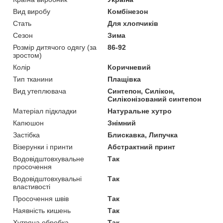
Вид виробу
Комбінезон
Стать
Для хлопчиків
Сезон
Зима
Розмір дитячого одягу (за
86-92
зростом)
Колір
Коричневий
Тип тканини
Плащівка
Вид утеплювача
Синтепон, Силікон,
Силіконізований синтепон
Матеріал підкладки
Натуральне хутро
Капюшон
Знімний
Застібка
Блискавка, Липучка
Візерунки і принти
Абстрактний принт
Водовідштовхувальне
Так
просочення
Водовідштовхувальні
Так
властивості
Просочення швів
Так
Наявність кишень
Так
Хутряна обробка
Так