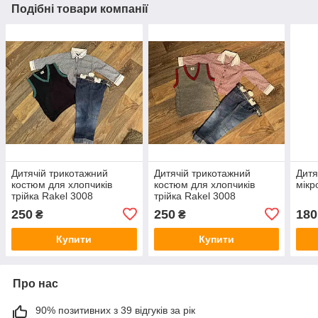
Подібні товари компанії
Дитячій трикотажний
Дитячій трикотажний
Дитя
костюм для хлопчиків
костюм для хлопчиків
мікр
трійка Rakel 3008
трійка Rakel 3008
250
250
180
₴
₴
Купити
Купити
Про нас
90% позитивних з 39 відгуків за рік