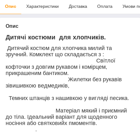
Опис
Характеристики
Доставка
Оплата
Умови п
Опис
Дитячі костюми для хлопчиків.
Дитячий костюм для хлопчика милий та
зручний. Комклект що складається з :
Світлої
кофточки з довгим рукавом і комірцем,
прикрашеним бантиком.
Жилетки без рукавів
зівишивкою ведмедиків,
Темних штанців з нашивкою у вигляді песика.
Матеріал мякий і приємний
до тіла. Ідеальний варіант для щоденного
носіння або святковийх пмоментів.
.