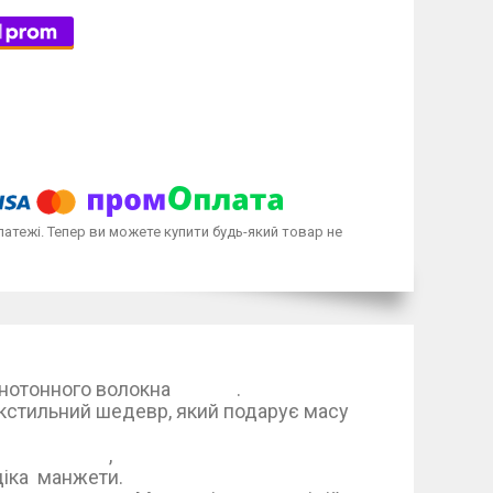
латежі. Тепер ви можете купити будь-який товар не
иконаний з однотонного волокна .
, який подарує масу
 дитині.
очка й штанішки. ,
одіка манжети.