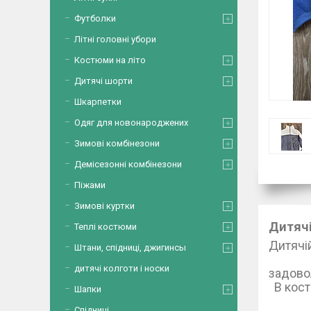
Футболки
Літні головні убори
Костюми на літо
Дитячі шорти
Шкарпетки
Одяг для новонароджених
Зимові комбінезони
Демісезонні комбінезони
Піжами
Зимові куртки
Дитяч
Теплі костюми
Дитяч
Штани, спідниці, джигинсы
Спр
дитячі колготи і носки
з
В 
Шапки
На
Спідниці