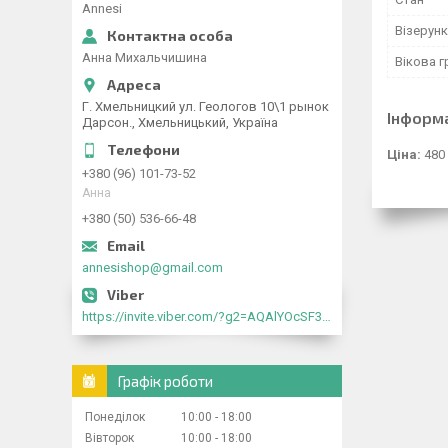
Annesi
Візерунк
Анна Михальчишина
Вікова г
Г. Хмельницкий ул. Геологов 10\1 рынок
Інформ
Дарсон., Хмельницький, Україна
Ціна:
480
+380 (96) 101-73-52
Анна
+380 (50) 536-66-48
annesishop@gmail.com
https://invite.viber.com/?g2=AQAlYOcSF30rb0kdJdojYDWtk4sNE5eWPg2Om5jJmRlpJwnTwfwnCzMMxer2vioZ"
Графік роботи
Понеділок
10:00
18:00
Вівторок
10:00
18:00