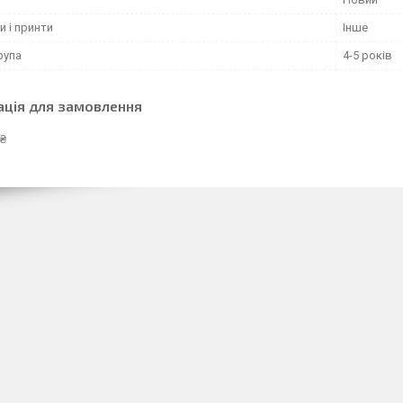
и і принти
Інше
рупа
4-5 років
ація для замовлення
 ₴