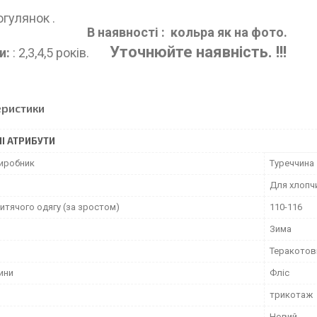
одель ідеаль
ля прогу
В наявності : кольра як на фото.
Уточнюйте наявність. !!!
и:
: 2,3,4,5 років.
еристики
І АТРИБУТИ
виробник
Туреччина
Для хлопч
итячого одягу (за зростом)
110-116
Зима
Теракотов
ини
Фліс
трикотаж
Новий