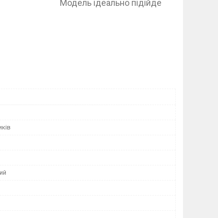
но підійде
лянок .
иків
ий