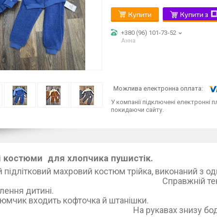
Купити
Купити з
+380 (96) 101-73-52
Анна
У компанії підключені електронні п
покидаючи сайту.
і костюми для хлопчика пушистік.
ій підлітковий махровий костюм трійка, в
авжній текстильний шедевр
адоволення
костюмчик входить кофт
 рукавах знизу б