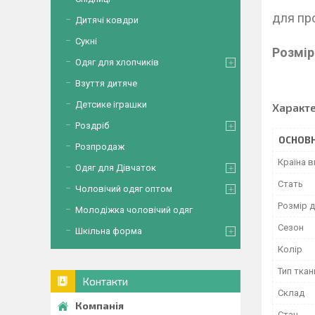
М
д
Дитячі ковдри
Сукні
Розмір
Одяг для хлопчиків
Взуття дитяче
Детсике іграшки
Характ
Роздріб
ОСНОВН
Розпродаж
Країна 
Одяг для Дівчаток
Стать
Чоловічий одяг оптом
Розмір д
Молодіжка чоловічий одяг
Сезон
Шкільна форма
Колір
Тип ткан
Контакти
Склад
Стан