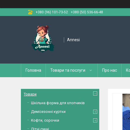
+380 (96) 101-73-52
+380 (50) 536-66-48
Annesi
Головна
Товари та послуги
Про нас
К
Товари
Шкільна форма для хлопчиків
Демісезонні куртки
Кофти, сорочки
Літні сукні