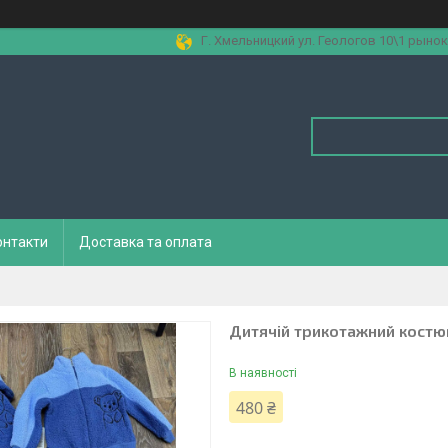
Г. Хмельницкий ул. Геологов 10\1 рынок
онтакти
Доставка та оплата
Дитячій трикотажний костю
В наявності
480 ₴