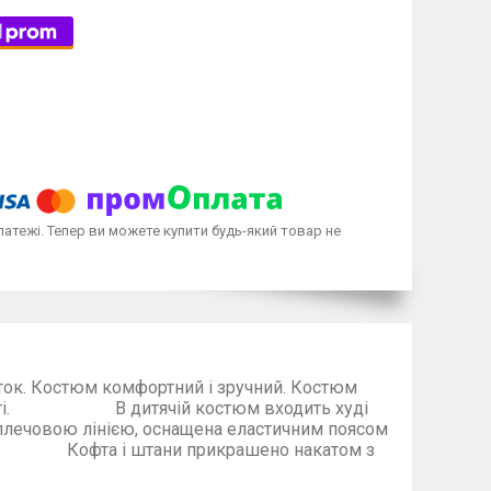
латежі. Тепер ви можете купити будь-який товар не
іток. Костюм комфортний і зручний. Костюм
ї якості. В дитячій костюм входить худі
плечовою лінією, оснащена еластичним поясом
 штани прикрашено накатом з
ьке виробництво.