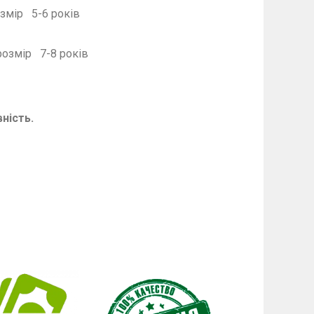
до 9 років.
5-6 років
6-7 років
7-8 років
 років.
ність.