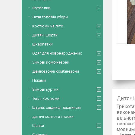
Футболки
Літні головні убори
Костюми на літо
Дитячі шорти
Шкарпетки
Одяг для новонароджених
Зимові комбінезони
Демісезонні комбінезони
Піжами
Зимові куртки
Дитячі
Теплі костюми
Трикота
Штани, спідниці, джигинсы
викона
дитячі колготи і носки
вільног
і ма
Шапки
мо
Спідниці