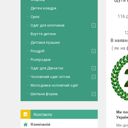
Ідуть 
1
Дитячі ковдри
1
Сукні
1
Одяг для хлопчиків
1
Взуття дитяче
В наявно
Детсике іграшки
( як на
Роздріб
Розпродаж
Одяг для Дівчаток
Чоловічий одяг оптом
Молодіжка чоловічий одяг
Шкільна форма
Ми по
Контакти
Україн
Ми цін