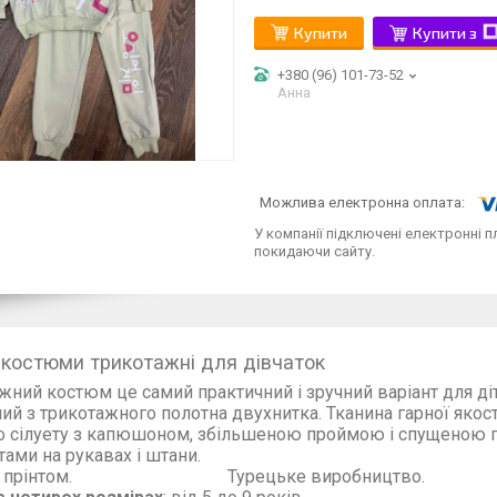
Купити
Купити з
+380 (96) 101-73-52
Анна
У компанії підключені електронні п
покидаючи сайту.
 костюми трикотажні для дівчаток
жний костюм це самий практичний і зручний варіант для д
ний з трикотажного полотна двухнитка. Тканина гарно
о сілуету з капюшоном, збільшеною проймою і спущеною 
нжетами на рукавах і штани. Кофта і
дним прінтом. Турец