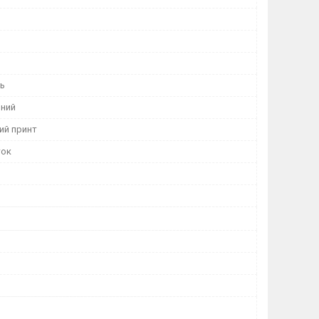
нь
ний
ий принт
ток