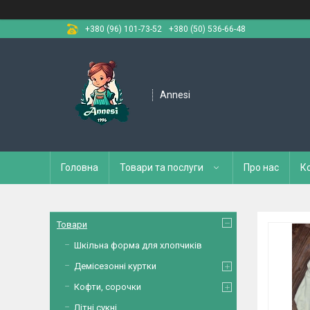
+380 (96) 101-73-52
+380 (50) 536-66-48
Annesi
Головна
Товари та послуги
Про нас
К
Товари
Шкільна форма для хлопчиків
Демісезонні куртки
Кофти, сорочки
Літні сукні