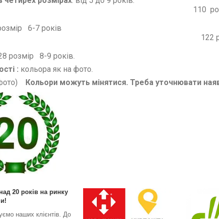
в четирех розмірах
: від 5 
10 розмір 
16 розмір 
22 розмір 
28 розмір 8-9
сті :
кольора як на фото.
 фото)
Кольори можуть мінятися. Треба уточнювати наяв
над 20 років на ринку
и!
уємо наших клієнтів. До