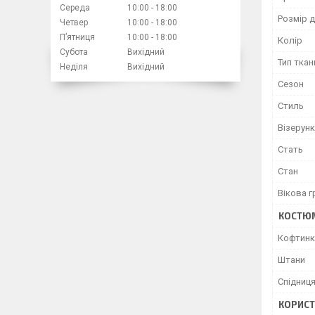
Середа
10:00
18:00
Розмір д
Четвер
10:00
18:00
Пʼятниця
10:00
18:00
Колір
Субота
Вихідний
Тип ткан
Неділя
Вихідний
Сезон
Стиль
Візерунк
Стать
Стан
Вікова г
КОСТЮ
Кофтинк
Штани
Спідниц
КОРИСТ