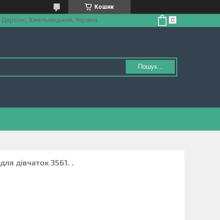
Кошик
 Дарсон., Хмельницький, Україна
Пошук...
ля дівчаток 3561. .