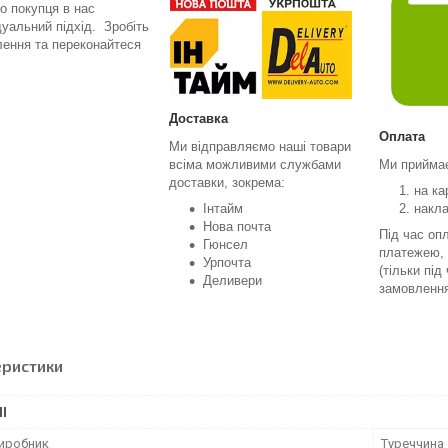
о покупця в нас
дуальний підхід. Зробіть
ення та переконайтеся
Доставка
Оплата
Ми відправляємо наші товари
всіма можливими службами
Ми прийма
доставки, зокрема:
на ка
Інтайм
накл
Нова почта
Під час оп
Гюнсел
платежею, 
Урпочта
(тільки під
Деливери
замовленн
еристики
І
виробник
Туреччина