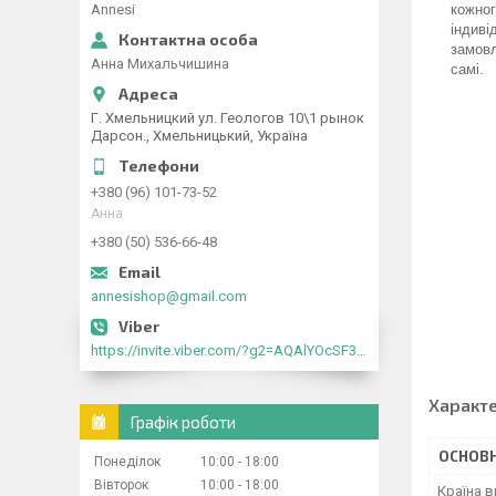
Annesi
кожног
індиві
замовл
Анна Михальчишина
самі.
Г. Хмельницкий ул. Геологов 10\1 рынок
Дарсон., Хмельницький, Україна
+380 (96) 101-73-52
Анна
+380 (50) 536-66-48
annesishop@gmail.com
https://invite.viber.com/?g2=AQAlYOcSF30rb0kdJdojYDWtk4sNE5eWPg2Om5jJmRlpJwnTwfwnCzMMxer2vioZ"
Характ
Графік роботи
ОСНОВН
Понеділок
10:00
18:00
Вівторок
10:00
18:00
Країна 