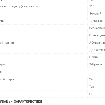
итячого одягу (за зростом)
116
Зелений
ини
Трикотаж
Весна/Осі
Повсякден
и і принти
Абстрактн
Для дівча
Новий
рупа
7-8 років
М
и, болеро
Так
Так
я
Ні
УВАЦЬКІ ХАРАКТЕРИСТИКИ