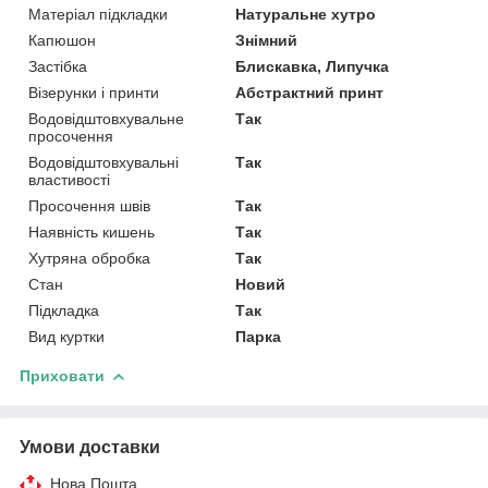
Матеріал підкладки
Натуральне хутро
Капюшон
Знімний
Застібка
Блискавка, Липучка
Візерунки і принти
Абстрактний принт
Водовідштовхувальне
Так
просочення
Водовідштовхувальні
Так
властивості
Просочення швів
Так
Наявність кишень
Так
Хутряна обробка
Так
Стан
Новий
Підкладка
Так
Вид куртки
Парка
Приховати
Умови доставки
Нова Пошта