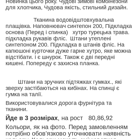
Новинка цього року. Чудові зимові комбінезони
для хлопчика, Чудова якість, стильний дизайн.
Тканина водовідштовхувальна
плащівка. Наповнювач синтепон 200, Підкладка
основа (Перед і спинка) хутро турецька трава.
підкладка рукавів фліс. Штани утеплені
синтепоном 200. Підкладка в штанів фліс. На
капюшоні курточки дуже гарне хутро, яке можна
відстібати. і є шнурок. Також є дві передні
кишені. Попереду є захисна планка.
Штани на зручних підтяжках гумках., які
зверху застібаються на кибінах. На спинці є
гумка на талії.
Використовувалися дорога фурнітура та
тканини.
Йде в 3 розмірах
, на рост 80,86,92
Кольори, як на фото. Перед замовленням
потрібно обов'язково уточнювати наявність