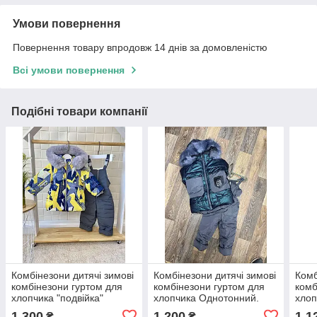
Умови повернення
Повернення товару впродовж 14 днів за домовленістю
Всі умови повернення
Подібні товари компанії
Комбінезони дитячі зимові
Комбінезони дитячі зимові
Комб
комбінезони гуртом для
комбінезони гуртом для
комб
хлопчика "подвійка"
хлопчика Однотонний.
хлоп
1 300
1 200
1 1
₴
₴