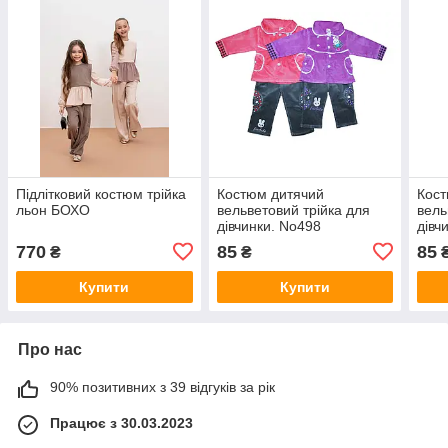
Підлітковий костюм трійка
Костюм дитячий
Кост
льон БОХО
вельветовий трійка для
вель
дівчинки. No498
дівч
770
85
85
₴
₴
Купити
Купити
Про нас
90% позитивних з 39 відгуків за рік
Працює з 30.03.2023