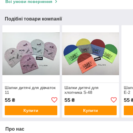
Всі умови повернення
Подібні товари компанії
Шапки дитячі для дівчаток
Шапки дитячі для
Шапк
11
хлопчика S-48
E-2
55
55
55
₴
₴
Купити
Купити
Про нас