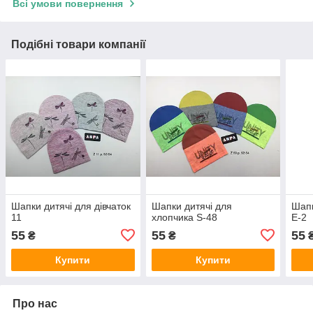
Всі умови повернення
Подібні товари компанії
Шапки дитячі для дівчаток
Шапки дитячі для
Шапк
11
хлопчика S-48
E-2
55
55
55
₴
₴
Купити
Купити
Про нас