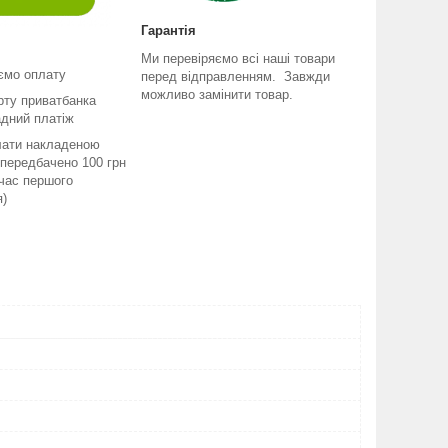
Гарантія
Ми перевіряємо всі наші товари
ємо оплату
перед відправленням. Завжди
можливо замінити товар.
рту приватбанка
адний платіж
лати накладеною
передбачено 100 грн
 час першого
я)