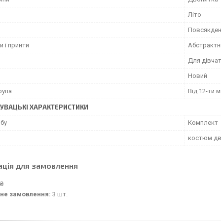
Літо
Повсякден
и і принти
Абстрактн
Для дівча
Новий
рупа
Від 12-ти м
УВАЦЬКІ ХАРАКТЕРИСТИКИ
обу
Комплект
костюм дв
ація для замовлення
 ₴
не замовлення:
3 шт.