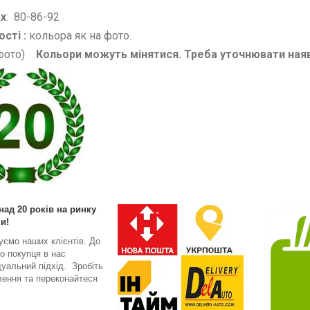
ах
: 80-86-92
сті :
кольора як на фото.
 фото)
Кольори можуть мінятися. Треба уточнювати наяв
над 20 років на ринку
и!
уємо наших клієнтів. До
о покупця в нас
дуальний підхід. Зробіть
ення та переконайтеся