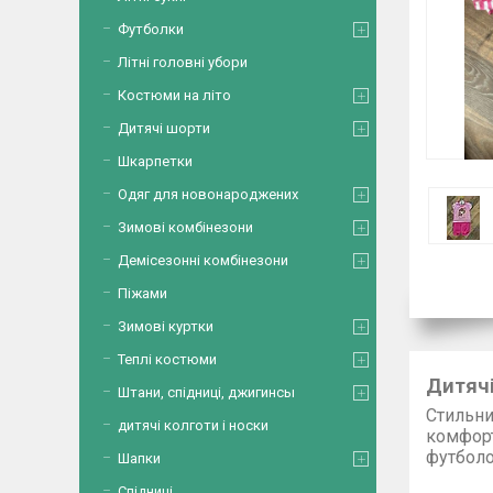
Футболки
Літні головні убори
Костюми на літо
Дитячі шорти
Шкарпетки
Одяг для новонароджених
Зимові комбінезони
Демісезонні комбінезони
Піжами
Зимові куртки
Теплі костюми
Дитячі
Штани, спідниці, джигинсы
Стильни
дитячі колготи і носки
ком
ф
Шапки
Тка
Спідниці