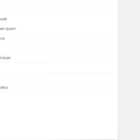
ний
ий принт
ток
ісяців
ійка