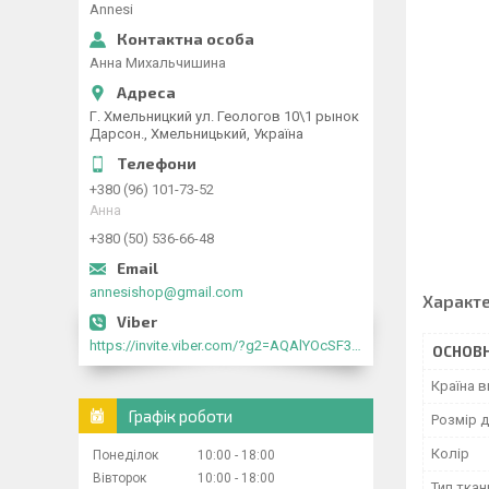
Annesi
Анна Михальчишина
Г. Хмельницкий ул. Геологов 10\1 рынок
Дарсон., Хмельницький, Україна
+380 (96) 101-73-52
Анна
+380 (50) 536-66-48
annesishop@gmail.com
Характ
https://invite.viber.com/?g2=AQAlYOcSF30rb0kdJdojYDWtk4sNE5eWPg2Om5jJmRlpJwnTwfwnCzMMxer2vioZ"
ОСНОВН
Країна 
Графік роботи
Розмір д
Колір
Понеділок
10:00
18:00
Вівторок
10:00
18:00
Тип ткан