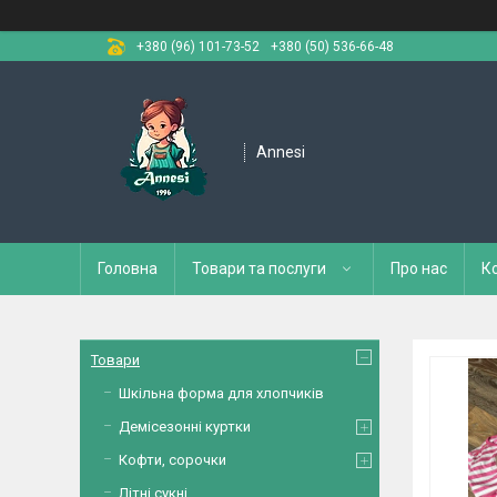
+380 (96) 101-73-52
+380 (50) 536-66-48
Annesi
Головна
Товари та послуги
Про нас
К
Товари
Шкільна форма для хлопчиків
Демісезонні куртки
Кофти, сорочки
Літні сукні