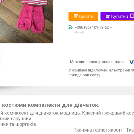
Купити
Купити з
+380 (96) 101-73-52
Анна
У компанії підключені електронні п
покидаючи сайту.
 костюми компклекти для дівчаток.
й компклект для дівчаток модниць. Класний і яскравий.к
фортний і зручний. Компкл
утболочки та
нина гарної якості. Тканина д