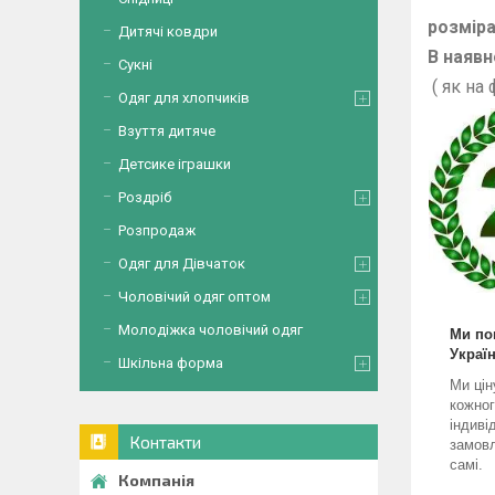
розмір
Дитячі ковдри
В наявно
Сукні
( як на
Одяг для хлопчиків
Взуття дитяче
Детсике іграшки
Роздріб
Розпродаж
Одяг для Дівчаток
Чоловічий одяг оптом
Молодіжка чоловічий одяг
Ми по
Україн
Шкільна форма
Ми цін
кожног
індиві
Контакти
замовл
самі.