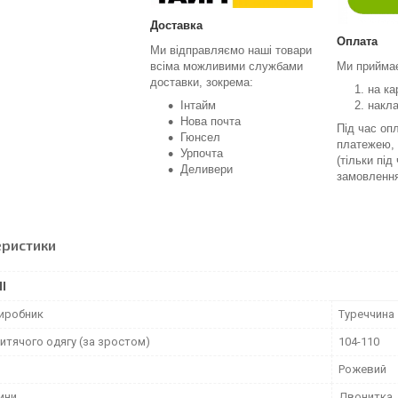
Доставка
Оплата
Ми відправляємо наші товари
всіма можливими службами
Ми прийма
доставки, зокрема:
на ка
Інтайм
накл
Нова почта
Під час оп
Гюнсел
платежею, 
Урпочта
(тільки під
Деливери
замовленн
еристики
І
виробник
Туреччина
итячого одягу (за зростом)
104-110
Рожевий
ини
Двонитка