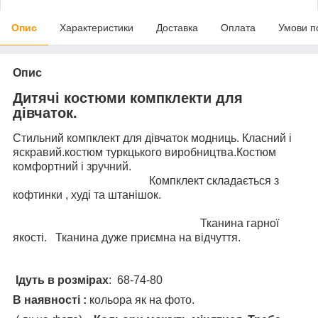
Опис
Характеристики
Доставка
Оплата
Умови п
Опис
Дитячі костюми компклекти для
дівчаток.
Стильний компклект для дівчаток модниць. Класний і
яскравий.костюм туркцького виробництва.Костюм
комфортний і зручний.
Компклект складається з
кофтинки , худі та штанішок.
Тканина гарної
якості. Тканина дуже приємна на відчуття.
Ідуть в розмірах
: 68-74-80
В наявності :
кольора як на фото.