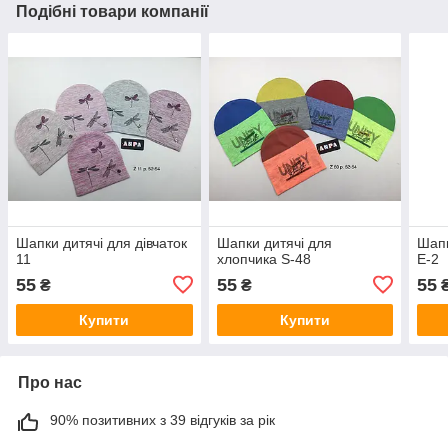
Подібні товари компанії
Шапки дитячі для дівчаток
Шапки дитячі для
Шапк
11
хлопчика S-48
E-2
55
55
55
₴
₴
Купити
Купити
Про нас
90% позитивних з 39 відгуків за рік