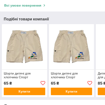
Всі умови повернення
Подібні товари компанії
Шорти дитячі для
Шорти дитячі для
Дитя
хлопчика Спорт
хлопчика Спорт
для 
65
65
85
₴
₴
Купити
Купити