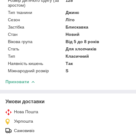
Розмір дитячого одягу (за
128
зростом)
Тип тканини
Джинс
Сезон
Літо
Застібка
Блискавка
Стан
Новий
Вікова група
Від 5 до 8 років
Стать
Для хлопчиків
Тип
Класичний
Наявність кишень
Так
Міжнародний розмір
S
Приховати
Умови доставки
Нова Пошта
Укрпошта
Самовивіз