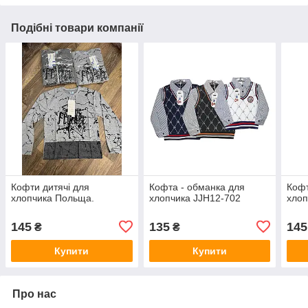
Подібні товари компанії
Кофти дитячі для
Кофта - обманка для
Кофт
хлопчика Польща.
хлопчика JJH12-702
хлоп
145
135
145
₴
₴
Купити
Купити
Про нас