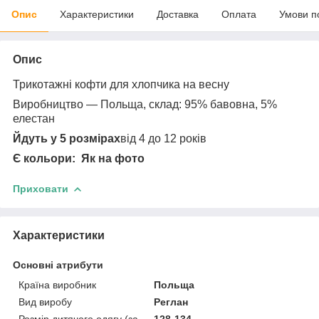
Опис
Характеристики
Доставка
Оплата
Умови п
Опис
Трикотажні кофти для хлопчика на весну
Виробництво — Польща, склад: 95% бавовна, 5%
елестан
Йдуть у 5 розмірах
від 4 до 12 років
Є кольори: Як на фото
Приховати
Характеристики
Основні атрибути
Країна виробник
Польща
Вид виробу
Реглан
Розмір дитячого одягу (за
128-134