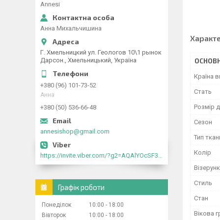
Annesi
Анна Михальчишина
Характ
Г. Хмельницкий ул. Геологов 10\1 рынок
Дарсон., Хмельницький, Україна
ОСНОВН
Країна 
+380 (96) 101-73-52
Стать
Анна
Розмір д
+380 (50) 536-66-48
Сезон
annesishop@gmail.com
Тип ткан
Колір
https://invite.viber.com/?g2=AQAlYOcSF30rb0kdJdojYDWtk4sNE5eWPg2Om5jJmRlpJwnTwfwnCzMMxer2vioZ"
Візерунк
Стиль
Графік роботи
Стан
Понеділок
10:00
18:00
Вікова г
Вівторок
10:00
18:00