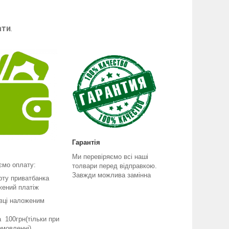
ати
.
Гарантія
Ми перевіряємо всі наші
ємо оплату:
толвари перед відправкою.
Завжди можлива замінна
рту приватбанка
жений платіж
вці наложеним
 100грн(тільки при
мовленні)