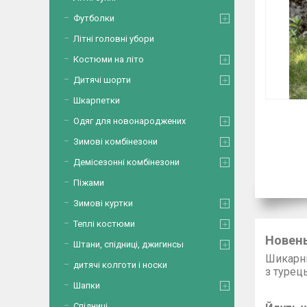
Футболки
Літні головні убори
Костюми на літо
Дитячі шорти
Шкарпетки
Одяг для новонароджених
Зимові комбінезони
Демісезонні комбінезони
Піжами
Зимові куртки
Теплі костюми
Новень
Штани, спідниці, джигинсы
Шикарні
дитячі колготи і носки
з турец
Шапки
Спідниці