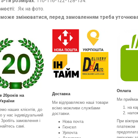
 5-ти розмірах:
110-116-122-128-134
.
вності:
.Як на фото.
 може змінюватися, перед замовленням треба уточнюв
Оплата
Доставка
е 20років на
Ми прийма
України
Ми відправляємо наші товари
на ка
всімо можливи службами
емо наших клієнтів, до
нало
доставки.
о у нас індивідуальний
. Зробіть замовлення і
При віжпра
Нова почта
найтесь самі.
платежом
Гюнсел
предоплата
Урпочта
першому за