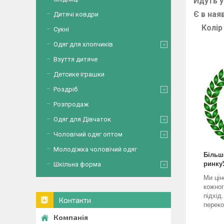
Йдуть у
Є в ная
Дитячі ковдри
Колір
Сукні
Одяг для хлопчиків
Взуття дитяче
Детсике іграшки
Роздріб
Розпродаж
Одяг для Дівчаток
Чоловічий одяг оптом
Молодіжка чоловічий одяг
Більш
ринку
Шкільна форма
Ми цін
кожног
підхід
Контакти
переко