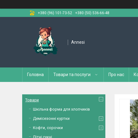
+380 (96) 101-73-52
+380 (50) 536-66-48
Annesi
Головна
Товари та послуги
Про нас
К
Товари
Шкільна форма для хлопчиків
Демісезонні куртки
Кофти, сорочки
Літні сукні