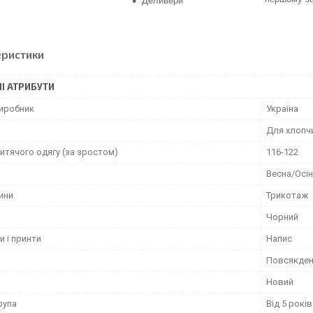
Деливери
еристики
І АТРИБУТИ
виробник
Україна
Для хлопч
итячого одягу (за зростом)
116-122
Весна/Осі
ини
Трикотаж
Чорний
и і принти
Напис
Повсякден
Новий
рупа
Від 5 років