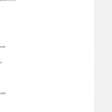
иків
нь
ний