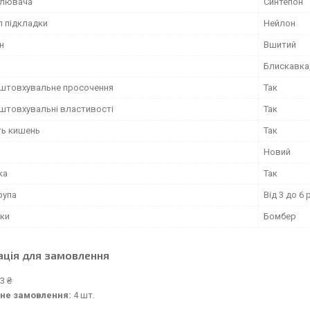
плювача
Синтепон
л підкладки
Нейлон
н
Вшитий
Блискавка
штовхувальне просочення
Так
штовхувальні властивості
Так
ть кишень
Так
Новий
ка
Так
рупа
Від 3 до 6 
тки
Бомбер
ація для замовлення
3 ₴
не замовлення:
4 шт.