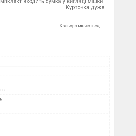
а у вигляді мішки
ка дуже
рактична.
.
міняються,
ток
нь
й