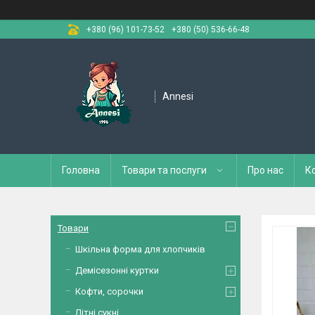
+380 (96) 101-73-52
+380 (50) 536-66-48
Annesi
Головна
Товари та послуги
Про нас
К
Товари
Шкільна форма для хлопчиків
Демісезонні куртки
Кофти, сорочки
Літні сукні