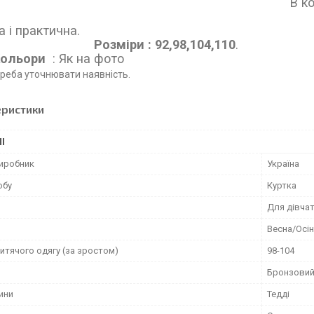
компклект входить сумк
!! Курточ
тильна і п
Розміри : 92,98,104,110
ольори
: Як на фото
Кольора 
реба уточнювати наявність.
еристики
І
виробник
Україна
обу
Куртка
Для дівча
Весна/Осі
итячого одягу (за зростом)
98-104
Бронзови
ини
Тедді