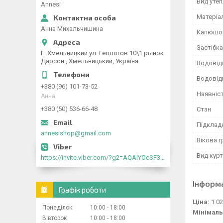
Вид уте
Annesi
Матеріа
Анна Михальчишина
Капюшо
Застібка
Г. Хмельницкий ул. Геологов 10\1 рынок
Дарсон., Хмельницький, Україна
Водовід
Водовід
+380 (96) 101-73-52
Наявніс
Анна
+380 (50) 536-66-48
Стан
Підклад
annesishop@gmail.com
Вікова г
Вид кур
https://invite.viber.com/?g2=AQAlYOcSF30rb0kdJdojYDWtk4sNE5eWPg2Om5jJmRlpJwnTwfwnCzMMxer2vioZ"
Інформ
Графік роботи
Ціна:
1 02
Понеділок
10:00
18:00
Мінімаль
Вівторок
10:00
18:00