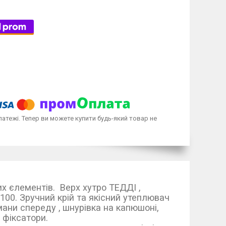
латежі. Тепер ви можете купити будь-який товар не
их єлементів. Верх хутро ТЕДДІ ,
100. Зручний крій та якісний утеплювач
мани спереду , шнурівка на капюшоні,
очка стягується на фіксатори.