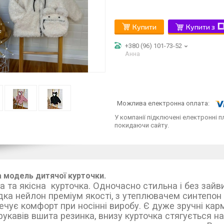
Купити
Купити з
+380 (96) 101-73-52
Анна
У компанії підключені електронні п
покидаючи сайту.
 модель дитячої курточки.
а та якісна курточка. Одночасно стильна і без зайв
дка нейлон преміум якості, з утеплювачем синтепон 
ечує комфорт при носінні виробу. Є дуже зручні кар
у рукавів вшита резинка, внизу курт