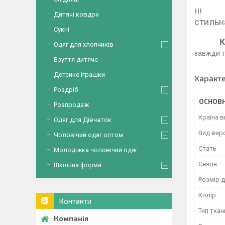
В 
!
Дитячі ковдри
с
Сукні
К
Одяг для хлопчиків
завжди т
Взуття дитяче
Детсике іграшки
Характ
Роздріб
ОСНОВН
Розпродаж
Країна 
Одяг для Дівчаток
Вид вир
Чоловічий одяг оптом
Стать
Молодіжка чоловічий одяг
Сезон
Шкільна форма
Розмір д
Колір
Контакти
Тип ткан