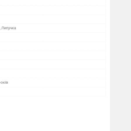
, Липучка
років