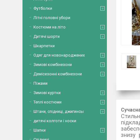
Футболки
Літні головні убори
Костюми на літо
Дитячі шорти
Шкарпетки
Одяг для новонароджених
Зимові комбінезони
Демісезонні комбінезони
Піжами
Зимові куртки
Теплі костюми
Сучасна
Штани, спідниці, джигинсы
Стильн
дитячі колготи і носки
підкла
забесп
Шапки
зниз
Спідниці