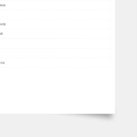
ики
оків
ий
ток