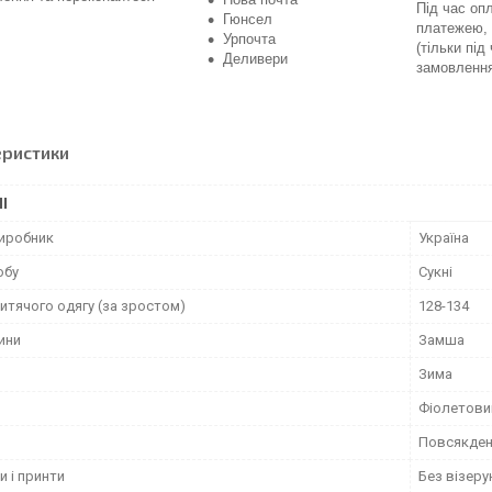
Під час оп
Гюнсел
платежею, 
Урпочта
(тільки під
Деливери
замовленн
еристики
І
виробник
Україна
обу
Сукні
итячого одягу (за зростом)
128-134
ини
Замша
Зима
Фіолетови
Повсякден
и і принти
Без візерун