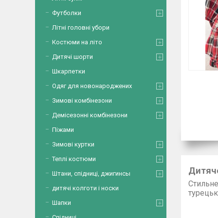
Футболки
Літні головні убори
Костюми на літо
Дитячі шорти
Шкарпетки
Одяг для новонароджених
Зимові комбінезони
Демісезонні комбінезони
Піжами
Зимові куртки
Теплі костюми
Дитяче
Штани, спідниці, джигинсы
Стильне
дитячі колготи і носки
ту
П
Шапки
Спідниці