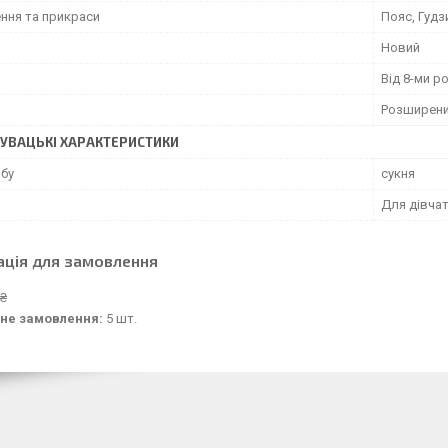
ння та прикраси
Пояс, Гудз
Новий
Від 8-ми р
Розширен
УВАЦЬКІ ХАРАКТЕРИСТИКИ
обу
сукня
Для дівча
ація для замовлення
 ₴
не замовлення:
5 шт.