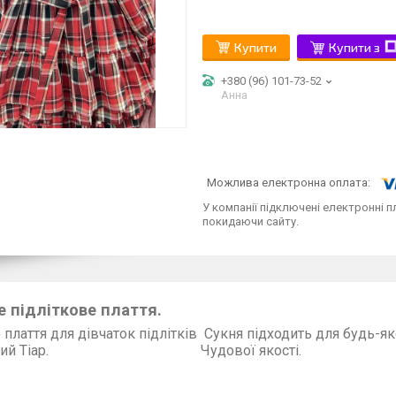
Купити
Купити з
+380 (96) 101-73-52
Анна
У компанії підключені електронні п
покидаючи сайту.
 підліткове плаття.
 плаття для дівчаток підлітків Сукня підходить для будь-як
рецький Тіар. Чу
лаття легке 