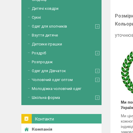
. У пл
Дитячі ковдри
Розмір
Сукні
Кольори
Одяг для хлопчиків
уточнюв
Взуття дитяче
Детсике іграшки
Роздріб
Розпродаж
Одяг для Дівчаток
Чоловічий одяг оптом
Молодіжка чоловічий одяг
Шкільна форма
Ми по
Україн
Ми цін
Контакти
кожног
індиві
замовл