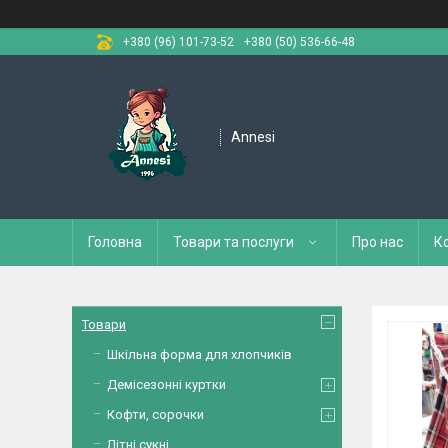
+380 (96) 101-73-52
+380 (50) 536-66-48
Annesi
Головна
Товари та послуги
Про нас
К
Товари
Шкільна форма для хлопчиків
Демісезонні куртки
Кофти, сорочки
Літні сукні