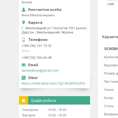
Annesi
самі.
Анна Михальчишина
Г. Хмельницкий ул. Геологов 10\1 рынок
Дарсон., Хмельницький, Україна
Характ
+380 (96) 101-73-52
ОСНОВН
Анна
Країна 
+380 (50) 536-66-48
Вид вир
annesishop@gmail.com
Розмір д
Тип ткан
https://invite.viber.com/?g2=AQAlYOcSF30rb0kdJdojYDWtk4sNE5eWPg2Om5jJmRlpJwnTwfwnCzMMxer2vioZ"
Сезон
Колір
Графік роботи
Стиль
Понеділок
10:00
18:00
Візерунк
Вівторок
10:00
18:00