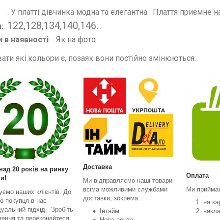
атті дівчинка модна та елегантна. Плаття приємне на
122,128,134,140,146.
и:
.
 в наявності
: Як 
ати які кольори є, позаяк вони постійно змінюються.
Доставка
над 20 років на ринку
Оплата
и!
Ми відправляємо наші товари
всіма можливими службами
Ми прийма
уємо наших клієнтів. До
доставки, зокрема:
о покупця в нас
на ка
дуальний підхід. Зробіть
Інтайм
накл
ення та переконайтеся
Нова почта