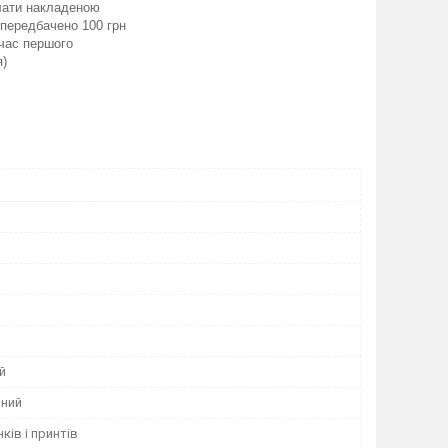
лати накладеною
передбачено 100 грн
 час першого
я)
й
ний
ків і принтів