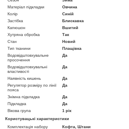
Сезон
Зима
Матеріал підкладки
Овчина
Колір
Синій
Застібка
Блискавка
Капюшон
Вшитий
Хутряна обробка
Так
Стан
Новий
Тип тканини
Плащівка
Водовідштовхувальне
Да
просочення
Водовідштовхувальні
Да
властивості
Наявність кишень
Да
Регулятор розміру по лінії
Да
пояса
Знімна підкладка
Да
Підкладка
Да
Вікова група
1 рік
Користувацькі характеристики
Комплектація набору
Кофта, Штани