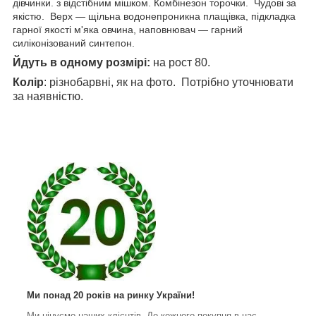
дівчинки. з відстібним мішком. Комбінезон торочки. Чудові за
якістю. Верх — щільна водонепроникна плащівка, підкладка
гарної якості м'яка овчина, наповнювач — гарний
силіконізований синтепон.
Йдуть в одному розмірі:
на рост 80.
Колір
: різнобарвні, як на фото. Потрібно уточнювати
за наявністю.
Ми понад 20 років на ринку України!
Ми цінуємо наших клієнтів. До кожного покупця в нас