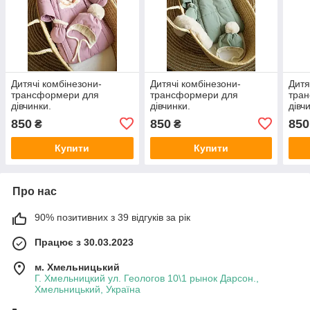
Дитячі комбінезони-
Дитячі комбінезони-
Дитя
трансформери для
трансформери для
тра
дівчинки.
дівчинки.
дівч
850
850
850
₴
₴
Купити
Купити
Про нас
90% позитивних з 39 відгуків за рік
Працює з 30.03.2023
м. Хмельницький
Г. Хмельницкий ул. Геологов 10\1 рынок Дарсон.,
Хмельницький, Україна