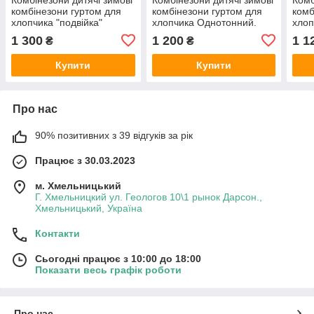
комбінезони гуртом для
комбінезони гуртом для
комб
хлопчика "подвійка"
хлопчика Однотонний.
хлоп
1 300
1 200
1 1
₴
₴
Купити
Купити
Про нас
90% позитивних з 39 відгуків за рік
Працює з 30.03.2023
м. Хмельницький
Г. Хмельницкий ул. Геологов 10\1 рынок Дарсон.,
Хмельницький, Україна
Контакти
Сьогодні працює з 10:00 до 18:00
Показати весь графік роботи
Про нас