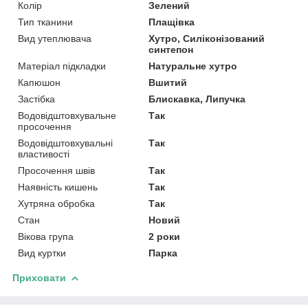
Колір
Зелений
Тип тканини
Плащівка
Вид утеплювача
Хутро, Силіконізований
синтепон
Матеріал підкладки
Натуральне хутро
Капюшон
Вшитий
Застібка
Блискавка, Липучка
Водовідштовхувальне
Так
просочення
Водовідштовхувальні
Так
властивості
Просочення швів
Так
Наявність кишень
Так
Хутряна обробка
Так
Стан
Новий
Вікова група
2 роки
Вид куртки
Парка
Приховати