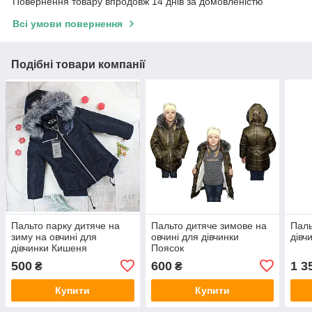
Повернення товару впродовж 14 днів за домовленістю
Всі умови повернення
Подібні товари компанії
Пальто парку дитяче на
Пальто дитяче зимове на
Паль
зиму на овчині для
овчині для дівчинки
дівч
дівчинки Кишеня
Поясок
500
600
1 3
₴
₴
Купити
Купити