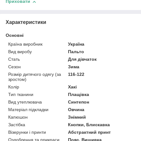
Приховати
Характеристики
Основні
Країна виробник
Україна
Вид виробу
Пальто
Стать
Для дівчаток
Сезон
Зима
Розмір дитячого одягу (за
116-122
зростом)
Колір
Хакі
Тип тканини
Плащівка
Вид утеплювача
Синтепон
Матеріал підкладки
Овчина
Капюшон
Знімний
Застібка
Кнопки, Блискавка
Візерунки і принти
Абстрактний принт
Оздоблення та прикраси
Пояс, Вишивка