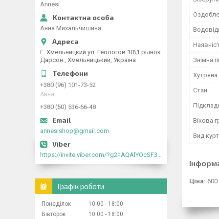
Annesi
Оздобле
Анна Михальчишина
Водовід
Наявніс
Г. Хмельницкий ул. Геологов 10\1 рынок
Дарсон., Хмельницький, Україна
Знімна п
Хутряна
+380 (96) 101-73-52
Стан
Анна
Підклад
+380 (50) 536-66-48
Вікова г
annesishop@gmail.com
Вид кур
https://invite.viber.com/?g2=AQAlYOcSF30rb0kdJdojYDWtk4sNE5eWPg2Om5jJmRlpJwnTwfwnCzMMxer2vioZ"
Інформ
Ціна:
600
Графік роботи
Понеділок
10:00
18:00
Вівторок
10:00
18:00