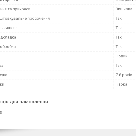
ння та прикраси
Вишивка
штовхувальне просочення
Так
ть кишень
Так
ідкладка
Так
 обробка
Так
Новий
ка
Так
рупа
7-8 років
тки
Парка
ація для замовлення
 ₴