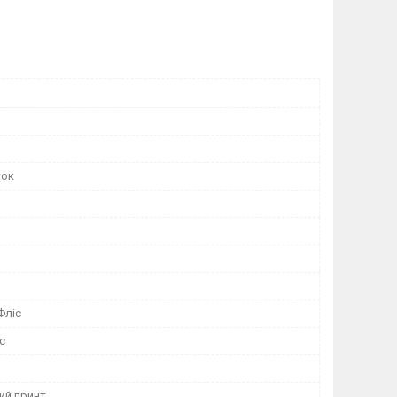
ток
Фліс
с
ий принт