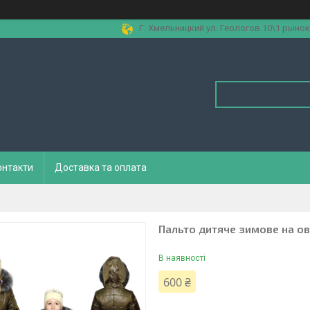
Г. Хмельницкий ул. Геологов 10\1 рынок
онтакти
Доставка та оплата
Пальто дитяче зимове на ов
В наявності
600 ₴