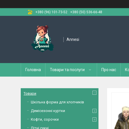
+380 (96) 101-73-52
+380 (50) 536-66-48
Annesi
Головна
Товари та послуги
Про нас
К
Товари
Шкільна форма для хлопчиків
Демісезонні куртки
Кофти, сорочки
Літні сукні