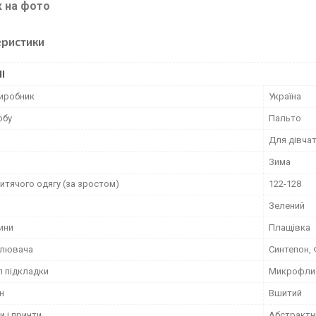
к на фото
еристики
І
виробник
Україна
обу
Пальто
Для дівча
Зима
итячого одягу (за зростом)
122-128
Зелений
ини
Плащівка
плювача
Синтепон, 
л підкладки
Микрофли
н
Вшитий
и і принти
Абстрактн