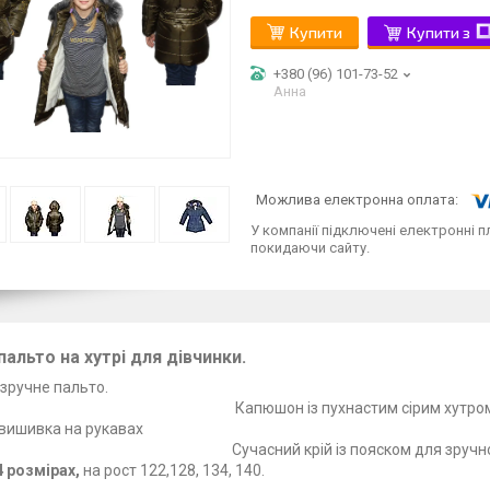
Купити
Купити з
+380 (96) 101-73-52
Анна
У компанії підключені електронні п
покидаючи сайту.
пальто на хутрі для дівчинки.
е та зручне пальто. утеплювач н
пюшон із пухнастим
ьна вишивка на рукавах Зручна бли
часний крій із пояско
4 розмірах,
на рост 122,128, 134, 140.