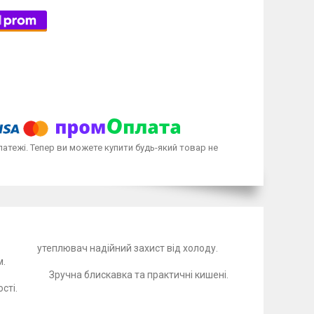
латежі. Тепер ви можете купити будь-який товар не
адійний захист від холоду.
 сірим хутром.
скавка та практичні кишені.
м для зручності.