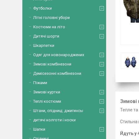
Футболки
Літні головні убори
Костюми на літо
Дитячі шорти
Шкарпетки
Одяг для новонароджених
Зимові комбінезони
Демісезонні комбінезони
Піжами
Зимові куртки
Зимові 
Теплі костюми
Тепл
Штани, спідниці, джигинсы
Ка
дитячі колготи і носки
Стил
Су
Шапки
Йдуть у 
Спідниці