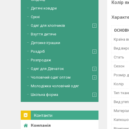
Колір я
Дитячі ковдри
Характ
Сукні
Одяг для хлопчиків
ОСНОВН
Взуття дитяче
Країна 
Детсике іграшки
Вид вир
Роздріб
Стать
Розпродаж
Сезон
Одяг для Дівчаток
Розмір д
Чоловічий одяг оптом
Колір
Молодіжка чоловічий одяг
Тип ткан
Шкільна форма
Вид уте
Матеріа
Контакти
Капюшо
Візерунк