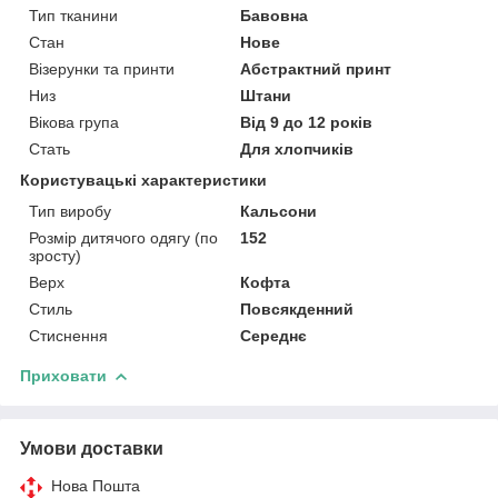
Тип тканини
Бавовна
Стан
Нове
Візерунки та принти
Абстрактний принт
Низ
Штани
Вікова група
Від 9 до 12 років
Стать
Для хлопчиків
Користувацькі характеристики
Тип виробу
Кальсони
Розмір дитячого одягу (по
152
зросту)
Верх
Кофта
Стиль
Повсякденний
Стиснення
Середнє
Приховати
Умови доставки
Нова Пошта