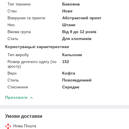
Тип тканини
Бавовна
Стан
Нове
Візерунки та принти
Абстрактний принт
Низ
Штани
Вікова група
Від 9 до 12 років
Стать
Для хлопчиків
Користувацькі характеристики
Тип виробу
Кальсони
Розмір дитячого одягу (по
152
зросту)
Верх
Кофта
Стиль
Повсякденний
Стиснення
Середнє
Приховати
Умови доставки
Нова Пошта