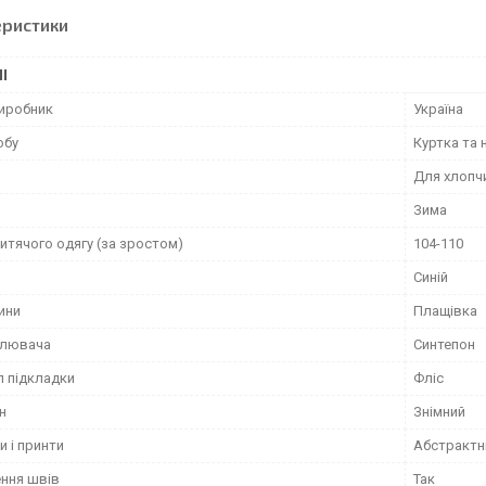
еристики
І
виробник
Україна
обу
Куртка та 
Для хлопч
Зима
итячого одягу (за зростом)
104-110
Синій
ини
Плащівка
плювача
Синтепон
л підкладки
Фліс
н
Знімний
и і принти
Абстрактн
ння швів
Так