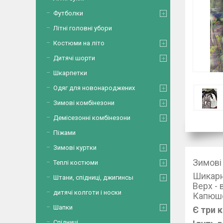
Футболки
Літні головні убори
Костюми на літо
Дитячі шорти
Шкарпетки
Одяг для новонароджених
Зимові комбінезони
Демісезонні комбінезони
Піжами
Зимові куртки
Зимові
Теплі костюми
Шикарні
Штани, спідниці, джигинсы
Верх - 
дитячі колготи і носки
Капюшо
Шапки
Є три 
Спідниці