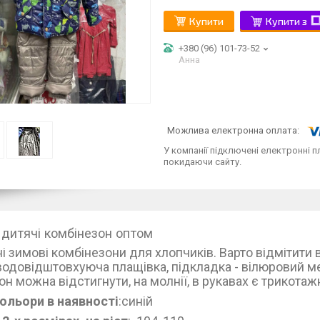
Купити
Купити з
+380 (96) 101-73-52
Анна
У компанії підключені електронні п
покидаючи сайту.
 дитячі комбінезон оптом
 зимові комбінезони для хлопчиків. Варто відмітити ві
водовідштовхуюча плащівка, підкладка - вілюровий ме
н можна відстигнути, на молнії, в рукавах є трикотаж
кольори в наявності
:синій