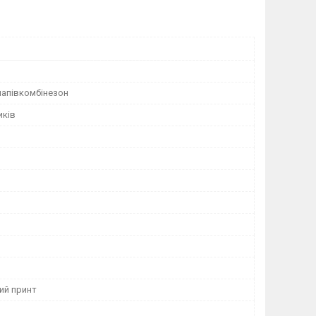
напівкомбінезон
иків
ий принт