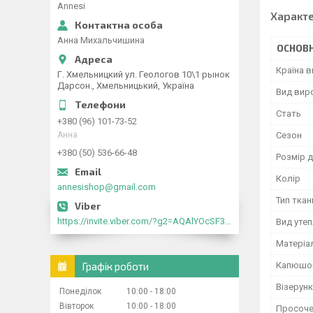
Annesi
Характ
Анна Михальчишина
ОСНОВН
Країна 
Г. Хмельницкий ул. Геологов 10\1 рынок
Дарсон., Хмельницький, Україна
Вид вир
Стать
+380 (96) 101-73-52
Анна
Сезон
+380 (50) 536-66-48
Розмір д
Колір
annesishop@gmail.com
Тип ткан
https://invite.viber.com/?g2=AQAlYOcSF30rb0kdJdojYDWtk4sNE5eWPg2Om5jJmRlpJwnTwfwnCzMMxer2vioZ"
Вид уте
Матеріа
Графік роботи
Капюшо
Візерунк
Понеділок
10:00
18:00
Вівторок
10:00
18:00
Просоче