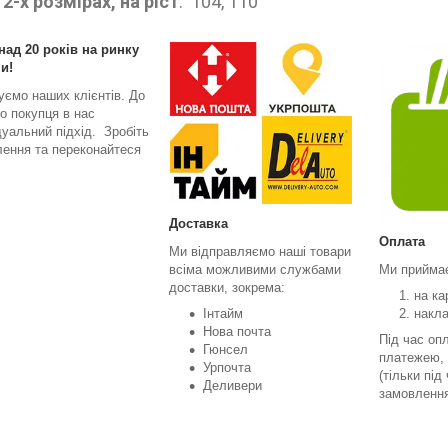
 2-х розмірах, на ріст
: 104, 110
над 20 років на ринку
и!
уємо наших клієнтів. До
о покупця в нас
дуальний підхід. Зробіть
ення та переконайтеся
Доставка
Оплата
Ми відправляємо наші товари
всіма можливими службами
Ми прийма
доставки, зокрема:
на ка
Інтайм
накл
Нова почта
Під час оп
Гюнсел
платежею, 
Урпочта
(тільки під
Деливери
замовленн