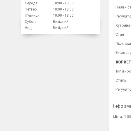
Середа
10:00
18:00
Наявніс
Четвер
10:00
18:00
Пʼятниця
10:00
18:00
Регулято
Субота
Вихідний
Хутряна
Неділя
Вихідний
Стан
Підклад
Вікова г
КОРИСТ
Тип вир
Стиль
Регулят
Інформ
Ціна:
1 55