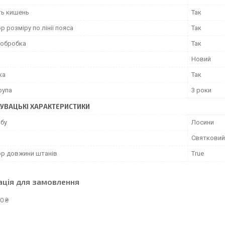
ть кишень
Так
р розміру по лінії пояса
Так
 обробка
Так
Новий
ка
Так
рупа
3 роки
УВАЦЬКІ ХАРАКТЕРИСТИКИ
обу
Лосини
Святковий
ор довжини штанів
True
ація для замовлення
0 ₴