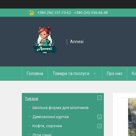
+380 (96) 101-73-52
+380 (50) 536-66-48
Annesi
Головна
Товари та послуги
Про нас
К
Товари
Шкільна форма для хлопчиків
Демісезонні куртки
Кофти, сорочки
Літні сукні