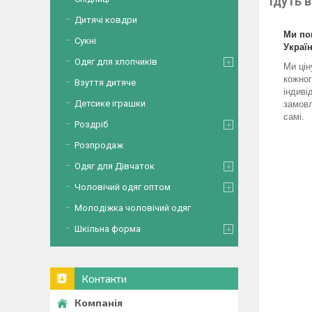
Ідуть в
Дитячі ковдри
Ми по
Сукні
Україн
Одяг для хлопчиків
Ми цін
кожног
Взуття дитяче
індиві
Детсике іграшки
замовл
самі.
Роздріб
Розпродаж
Одяг для Дівчаток
Чоловічий одяг оптом
Молодіжка чоловічий одяг
Шкільна форма
Контакти