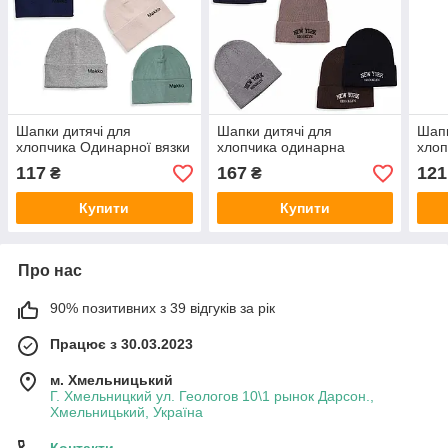
Шапки дитячі для
Шапки дитячі для
Шапк
хлопчика Одинарної вязки
хлопчика одинарна
хлоп
117
167
121
₴
₴
Купити
Купити
Про нас
90% позитивних з 39 відгуків за рік
Працює з 30.03.2023
м. Хмельницький
Г. Хмельницкий ул. Геологов 10\1 рынок Дарсон.,
Хмельницький, Україна