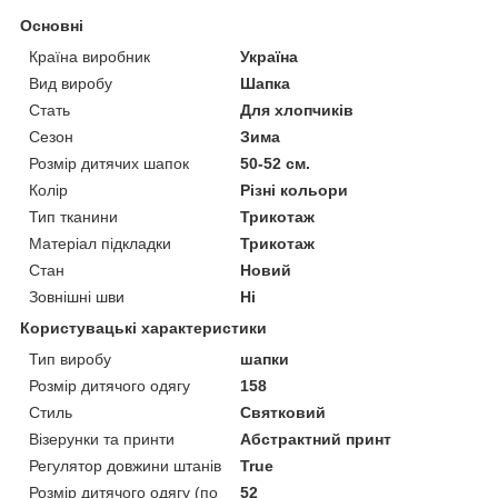
Основні
Країна виробник
Україна
Вид виробу
Шапка
Стать
Для хлопчиків
Сезон
Зима
Розмір дитячих шапок
50-52 см.
Колір
Різні кольори
Тип тканини
Трикотаж
Матеріал підкладки
Трикотаж
Стан
Новий
Зовнішні шви
Ні
Користувацькі характеристики
Тип виробу
шапки
Розмір дитячого одягу
158
Стиль
Святковий
Візерунки та принти
Абстрактний принт
Регулятор довжини штанів
True
Розмір дитячого одягу (по
52