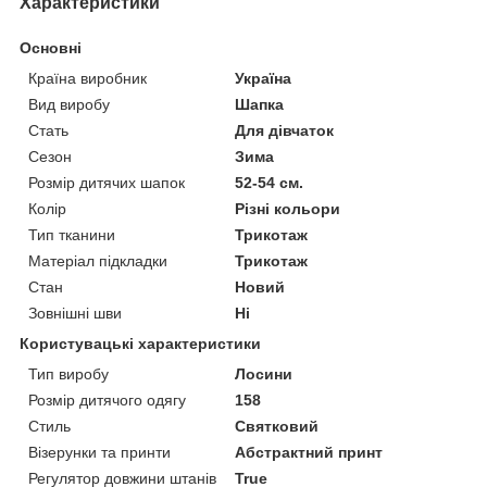
Характеристики
Основні
Країна виробник
Україна
Вид виробу
Шапка
Стать
Для дівчаток
Сезон
Зима
Розмір дитячих шапок
52-54 см.
Колір
Різні кольори
Тип тканини
Трикотаж
Матеріал підкладки
Трикотаж
Стан
Новий
Зовнішні шви
Ні
Користувацькі характеристики
Тип виробу
Лосини
Розмір дитячого одягу
158
Стиль
Святковий
Візерунки та принти
Абстрактний принт
Регулятор довжини штанів
True