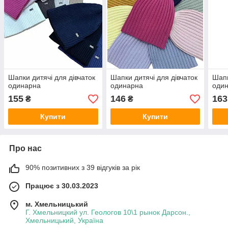
Шапки дитячі для дівчаток
Шапки дитячі для дівчаток
Шапк
одинарна
одинарна
оди
155
146
163
₴
₴
Купити
Купити
Про нас
90% позитивних з 39 відгуків за рік
Працює з 30.03.2023
м. Хмельницький
Г. Хмельницкий ул. Геологов 10\1 рынок Дарсон.,
Хмельницький, Україна